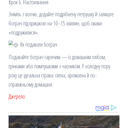
Крок 6. Настоювання
Зніміть з вогню, додайте подрібнену петрушку й залиште
бограч під кришкою на 10–15 хвилин, щоб смаки
«подружилися».
Як подавати бограч
Подавайте бограч гарячим — із домашнім хлібом,
грінками або пампушками з часником. У холодну пору
року це ідеальна страва: ситна, ароматна й по-
справжньому домашня.
Джерело