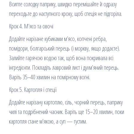
Всипте солодку паприку, швидко перемішайте й одразу
переходьте до наступного кроку, щоб спеція не підгоріла.
Крок 4. М’ясо та овочі
Додайте нарізане кубиками м’ясо, копчені ребра,
помідори, болгарський перець (і моркву, якщо додаєте).
Залийте гарячою водою так, щоб вона покривала всі
інгредієнти. Покладіть лавровий лист і духм’яний перець.
Варіть 35–40 хвилин на помірному вогні.
Крок 5. Картопля і спеції
Додайте нарізану картоплю, сіль, чорний перець, паприку
чилі та подрібнений часник. Варіть ще 15–20 хвилин, поки
картопля стане м’якою, а суп — густим.