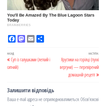
Fac
M
Em
По
eb
ast
ail
діл
oo
od
ит
Навігація
Попередній
НАЗАД
НАСТУПН.
Наст
Суп із галушками (легкий і
k
on
ис
Хрустики на горілці (пухкі
записів
запис
запи
ситний)
я
вергуни) — перевірений
домашній рецепт
Залишити відповідь
Ваша e-mail адреса не оприлюднюватиметься.
Обов’язкові