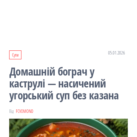
05.01.2026
Супи
Домашній бограч у
каструлі — насичений
угорський суп без казана
Від
FCVOMOND