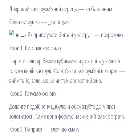
Лавровий лист, духм’яний перець — за бажанням
Свіжа петрушка — для подачі
Як приготувати бограч у каструлі — покроково
Крок 1. Витоплюємо сало
Наріжте сало дрібними кубиками та розтопіть у великій
товстостінній каструлі. Коли з’являться рум’яні шкварки —
вийміть їх, залишивши чистий ароматний жир.
Крок 2. Готуємо основу
Додайте подрібнену цибулю й обсмажуйте до м’якої
золотистості. Саме вона формує насичений смак бограчу.
Крок 3. Паприка — ключ до смаку