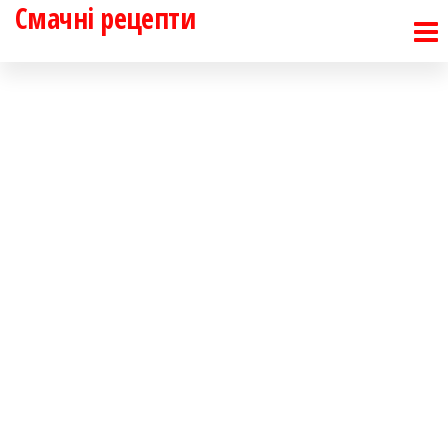
Смачні рецепти
Перейти
до
контенту