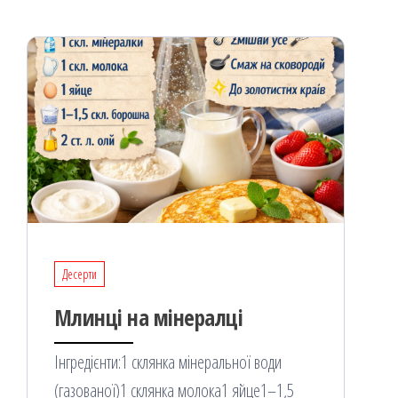
я
Десерти
Млинці на мінералці
Інгредієнти:1 склянка мінеральної води
(газованої)1 склянка молока1 яйце1–1,5