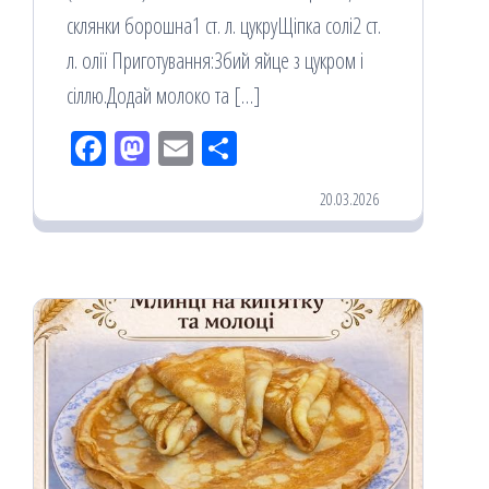
склянки борошна1 ст. л. цукруЩіпка солі2 ст.
л. олії Приготування:Збий яйце з цукром і
сіллю.Додай молоко та […]
Fac
M
Em
По
eb
ast
ail
діл
20.03.2026
oo
od
ит
k
on
ис
я