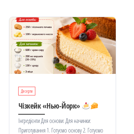
k
on
ис
я
Десерти
Чізкейк «Нью-Йорк»
Інгредієнти Для основи: Для начинки:
Приготування 1. Готуємо основу 2. Готуємо