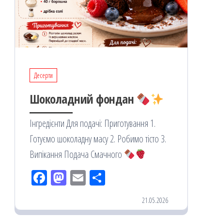
Десерти
Шоколадний фондан
Інгредієнти Для подачі: Приготування 1.
Готуємо шоколадну масу 2. Робимо тісто 3.
Випікання Подача Смачного
Fac
M
Em
По
eb
ast
ail
діл
21.05.2026
oo
od
ит