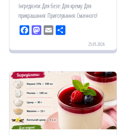
Інгредієнти: Для безе: Для крему: Для
прикрашання: Приготування: Смачного!
Fac
M
Em
По
eb
ast
ail
діл
25.05.2026
oo
od
ит
k
on
ис
я