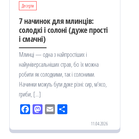
Десерти
7 начинок для млинців:
солодкі і солоні (дуже прості
і смачні)
Млинці — одна з найпростіших і
найуніверсальніших страв, бо їх можна
робити як солодкими, так і солоними.
Начинки можуть бути дуже різні: сир, м’ясо,
гриби, […]
Fac
M
Em
По
eb
ast
ail
діл
11.04.2026
oo
od
ит
k
on
ис