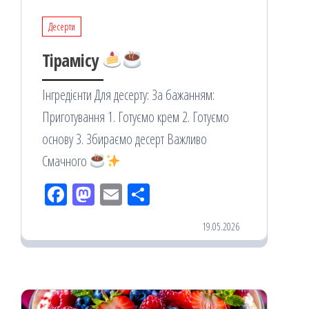
Десерти
Тірамісу
Інгредієнти Для десерту: За бажанням:
Приготування 1. Готуємо крем 2. Готуємо
основу 3. Збираємо десерт Важливо
Смачного
Fac
M
Em
По
eb
ast
ail
діл
19.05.2026
oo
od
ит
k
on
ис
я