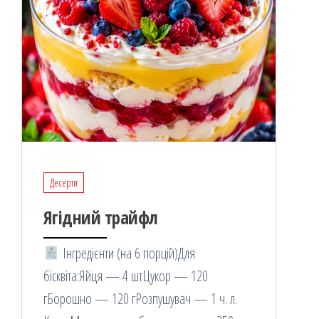
Десерти
Ягідний трайфл
Інгредієнти (на 6 порцій)Для
бісквіта:Яйця — 4 штЦукор — 120
гБорошно — 120 гРозпушувач — 1 ч. л.