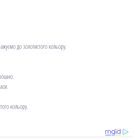
ажуємо до золотистого кольору.
орошно.
аси.
стого кольору.