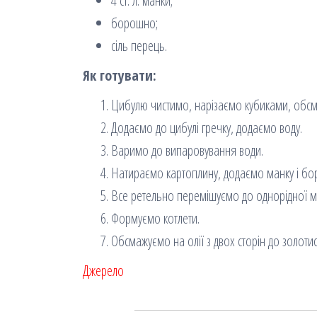
4 ст. л. манки;
борошно;
сіль перець.
Як готувати:
Цибулю чистимо, нарізаємо кубиками, обсм
Додаємо до цибулі гречку, додаємо воду.
Варимо до випаровування води.
Натираємо картоплину, додаємо манку і б
Все ретельно перемішуємо до однорідної м
Формуємо котлети.
Обсмажуємо на олії з двох сторін до золоти
Джерело