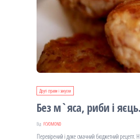
Другі страви і закуски
Без м`яса, риби і яєць
Від
FCVOMOND
Перевірений і дуже смачний бюджетний рецепт. Нейм