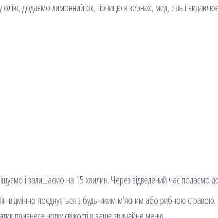
олію, додаємо лимонний сік, гірчицю в зернах, мед, сіль і видавлю
ішуємо і залишаємо на 15 хвилин. Через відведений час подаємо до
 Він відмінно поєднується з будь-яким м’ясним або рибною стравою.
алатик привнесе нотку свіжості в ваше звичайне меню.