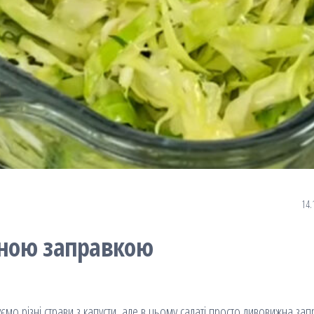
14.
чною заправкою
уємо різні страви з капусти, але в цьому салаті просто дивовижна зап