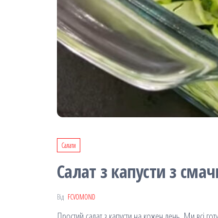
Салати
Салат з капусти з сма
Від
FCVOMOND
Простий салат з капусти на кожен день. Ми всі гот