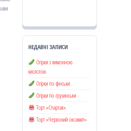
рави
НЕДАВНІ ЗАПИСИ
Огірки з лимонною
кислотою
Огірки по-фінськи
Огірки по-грузинськи
Торт «Спартак»
Торт «Червоний оксамит»