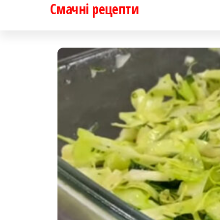
Смачні рецепти
Перейти
до
контенту