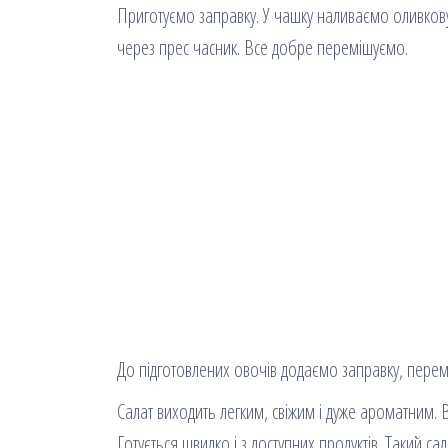
Приготуємо заправку. У чашку наливаємо оливкову 
через прес часник. Все добре перемішуємо.
До підготовлених овочів додаємо заправку, перем
Салат виходить легким, свіжим і дуже ароматним.
Готується швидко і з доступних продуктів. Такий с