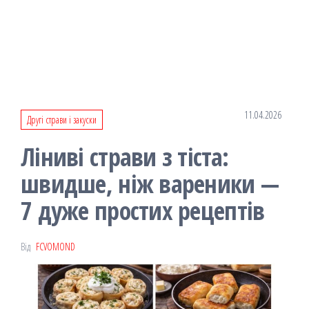
11.04.2026
Другі страви і закуски
Ліниві страви з тіста:
швидше, ніж вареники —
7 дуже простих рецептів
Від
FCVOMOND