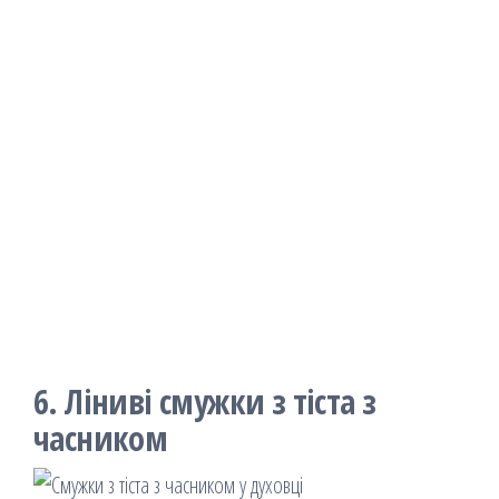
6. Ліниві смужки з тіста з
часником