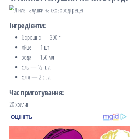
Інгредієнти:
борошно — 300 г
яйце — 1 шт
вода — 150 мл
сіль — ½ ч. л.
олія — 2 ст. л.
Час приготування:
20 хвилин