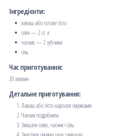
Інгредієнти:
лаваш або готове тісто
олія — 2 ст. л.
часник — 2 зубчики
сіль
Час приготування:
20 хвилин
Детальне приготування:
Лаваш або тісто нарізати смужками.
Часник подрібнити.
Змішати олію, часник і сіль.
Змастити смужки цією сумішшю.