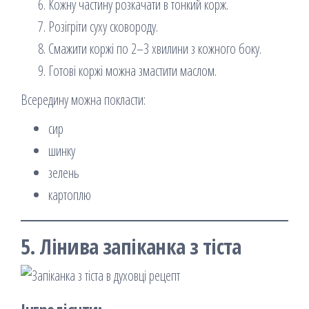
Кожну частину розкачати в тонкий корж.
Розігріти суху сковороду.
Смажити коржі по 2–3 хвилини з кожного боку.
Готові коржі можна змастити маслом.
Всередину можна покласти:
сир
шинку
зелень
картоплю
5. Лінива запіканка з тіста