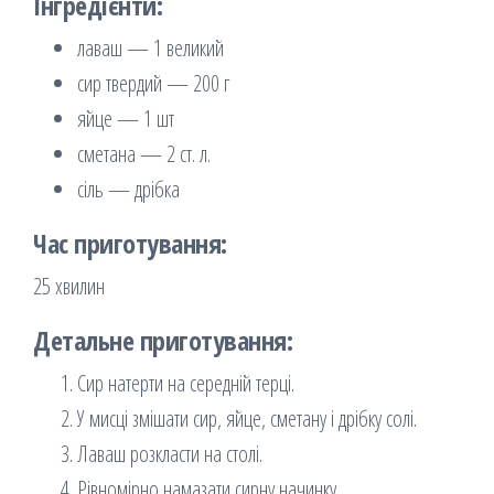
Інгредієнти:
лаваш — 1 великий
сир твердий — 200 г
яйце — 1 шт
сметана — 2 ст. л.
сіль — дрібка
Час приготування:
25 хвилин
Детальне приготування:
Сир натерти на середній терці.
У мисці змішати сир, яйце, сметану і дрібку солі.
Лаваш розкласти на столі.
Рівномірно намазати сирну начинку.