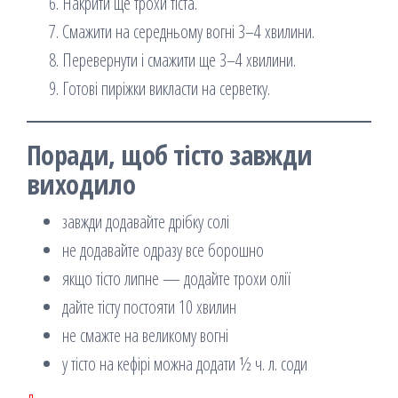
Накрити ще трохи тіста.
Смажити на середньому вогні 3–4 хвилини.
Перевернути і смажити ще 3–4 хвилини.
Готові пиріжки викласти на серветку.
Поради, щоб тісто завжди
виходило
завжди додавайте дрібку солі
не додавайте одразу все борошно
якщо тісто липне — додайте трохи олії
дайте тісту постояти 10 хвилин
не смажте на великому вогні
у тісто на кефірі можна додати ½ ч. л. соди