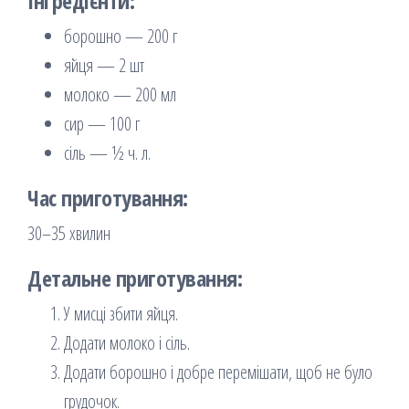
Інгредієнти:
борошно — 200 г
яйця — 2 шт
молоко — 200 мл
сир — 100 г
сіль — ½ ч. л.
Час приготування:
30–35 хвилин
Детальне приготування:
У мисці збити яйця.
Додати молоко і сіль.
Додати борошно і добре перемішати, щоб не було
грудочок.