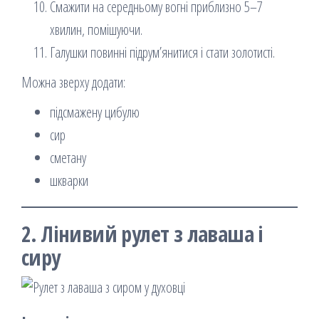
Смажити на середньому вогні приблизно 5–7
хвилин, помішуючи.
Галушки повинні підрум’янитися і стати золотисті.
Можна зверху додати:
підсмажену цибулю
сир
сметану
шкварки
2. Лінивий рулет з лаваша і
сиру