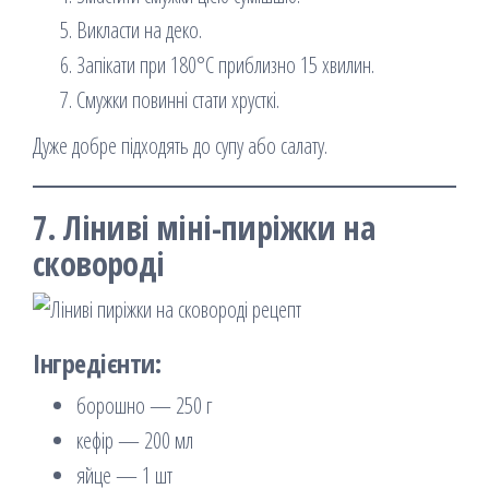
Викласти на деко.
Запікати при 180°C приблизно 15 хвилин.
Смужки повинні стати хрусткі.
Дуже добре підходять до супу або салату.
7. Ліниві міні-пиріжки на
сковороді
Інгредієнти:
борошно — 250 г
кефір — 200 мл
яйце — 1 шт