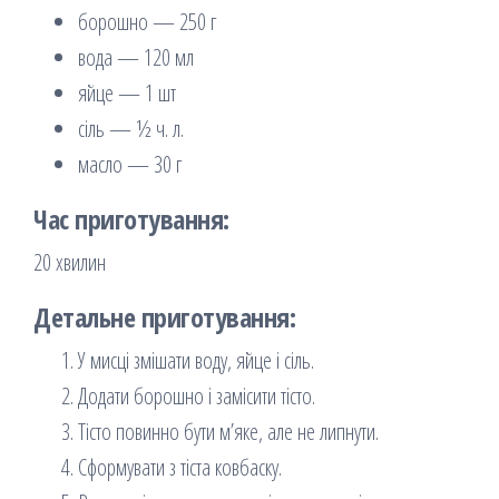
борошно — 250 г
вода — 120 мл
яйце — 1 шт
сіль — ½ ч. л.
масло — 30 г
Час приготування:
20 хвилин
Детальне приготування:
У мисці змішати воду, яйце і сіль.
Додати борошно і замісити тісто.
Тісто повинно бути м’яке, але не липнути.
Сформувати з тіста ковбаску.