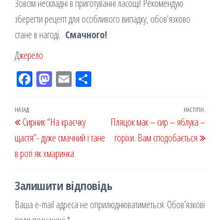
Зовсім нескладні в приготуванні ласощі! Рекомендую
зберегти рецепт для особливого випадку, обов’язково
стане в нагоді.
Смачного!
Д
жерело
Fac
M
Em
По
eb
ast
ail
діл
oo
od
ит
Навігація
Попередній
НАЗАД
НАСТУПН.
Наст
Сирник “На краєчку
k
on
ис
Пляцок мак – сир – яблука –
записів
запис
запи
щастя”- дуже смачний і тане
я
горіхи. Вам сподобається
в роті як хмаринка
Залишити відповідь
Ваша e-mail адреса не оприлюднюватиметься.
Обов’язкові