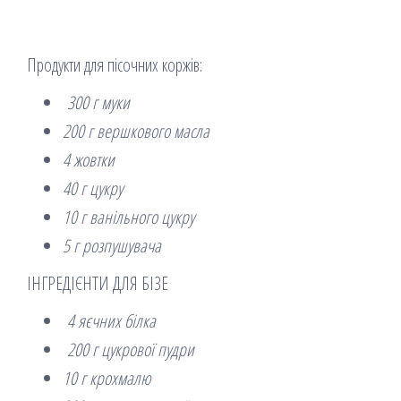
Продукти для пісочних коржів:
300 г муки
200 г вершкового масла
4 жовтки
40 г цукру
10 г ванільного цукру
5 г розпушувача
ІНГРЕДІЄНТИ ДЛЯ БІЗЕ
4 яєчних білка
200 г цукрової пудри
10 г крохмалю