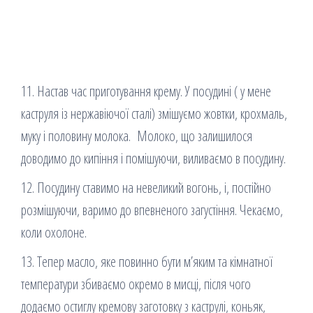
11. Настав час приготування крему. У посудині ( у мене
каструля із нержавіючої сталі) змішуємо жовтки, крохмаль,
муку і половину молока. Молоко, що залишилося
доводимо до кипіння і помішуючи, виливаємо в посудину.
12. Посудину ставимо на невеликий вогонь, і, постійно
розмішуючи, варимо до впевненого загустіння. Чекаємо,
коли охолоне.
13. Тепер масло, яке повинно бути м’яким та кімнатної
температури збиваємо окремо в мисці, після чого
додаємо остиглу кремову заготовку з каструлі, коньяк,