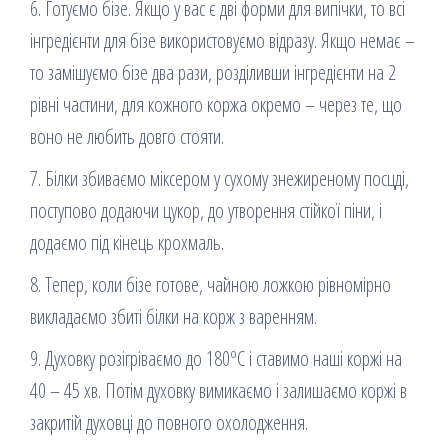
6. Готуємо бізе. Якщо у вас є дві форми для випічки, то всі
інгредієнти для бізе використовуємо відразу. Якщо немає –
то замішуємо бізе два рази, розділивши інгредієнти на 2
рівні частини, для кожного коржа окремо – через те, що
воно не любить довго стояти.
7. Білки збиваємо міксером у сухому знежиреному посцді,
поступово додаючи цукор, до утворення стійкої піни, і
додаємо під кінець крохмаль.
8. Тепер, коли бізе готове, чайною ложкою рівномірно
викладаємо збиті білки на корж з варенням.
9. Духовку розігріваємо до 180ºС і ставимо наші коржі на
40 – 45 хв. Потім духовку вимикаємо і залишаємо коржі в
закритій духовці до повного охолодження.