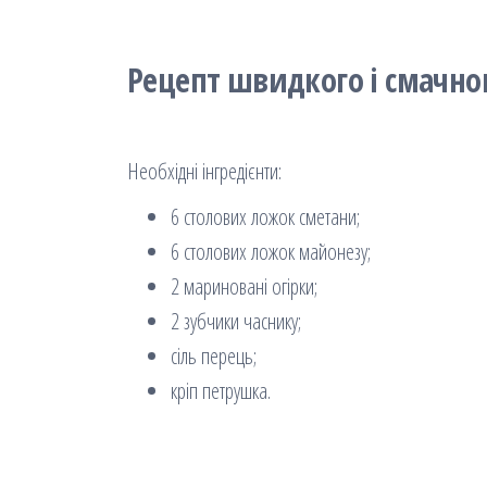
Рецепт швидкого і смачног
Необхідні інгредієнти:
6 столових ложок сметани;
6 столових ложок майонезу;
2 мариновані огірки;
2 зубчики часнику;
сіль перець;
кріп петрушка.