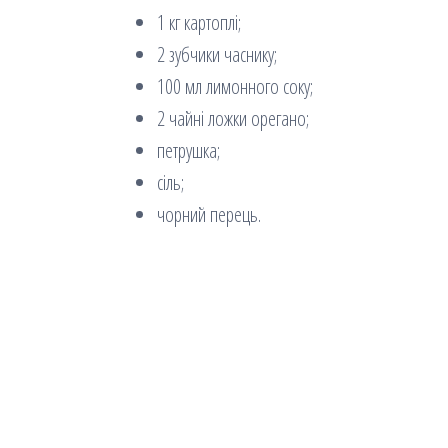
1 кг картоплі;
2 зубчики часнику;
100 мл лимонного соку;
2 чайні ложки орегано;
петрушка;
сіль;
чорний перець.