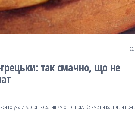
22.
-грецьки: так смачно, що не
лат
ься готувати картоплю за іншим рецептом. Ох вже ця картопля по-г