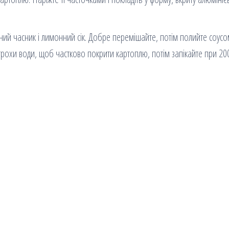
аний часник і лимонний сік. Добре перемішайте, потім полийте соус
 трохи води, щоб частково покрити картоплю, потім запікайте при 20