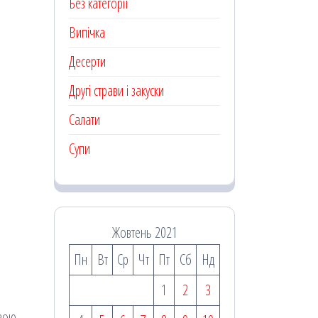
Без категорії
Випічка
Десерти
Другі страви і закуски
Салати
Супи
Жовтень 2021
Пн
Вт
Ср
Чт
Пт
Сб
Нд
1
2
3
євою