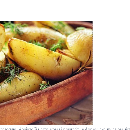
картоплю. Наріжте її часточками і покладіть у форму, вкриту алюміні