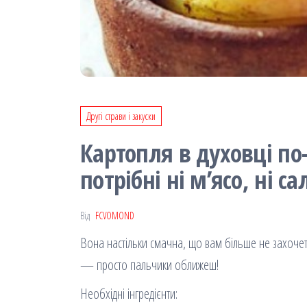
Другі страви і закуски
Картопля в духовці по
потрібні ні м’ясо, ні са
Від
FCVOMOND
Вона настільки смачна, що вам більше не захочет
— просто пальчики оближеш!
Необхідні інгредієнти: