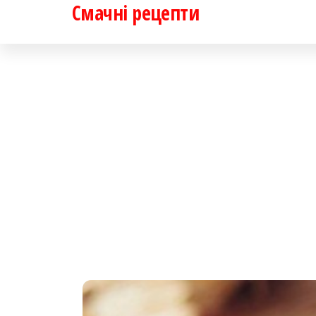
Смачні рецепти
Перейти
до
контенту