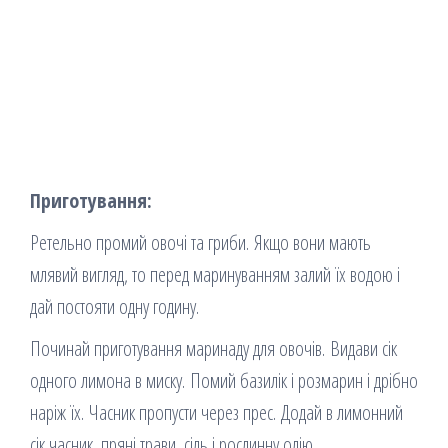
Приготування:
Ретельно промий овочі та гриби. Якщо вони мають
млявий вигляд, то перед маринуванням залий їх водою і
дай постояти одну годину.
Починай приготування маринаду для овочів. Видави сік
одного лимона в миску. Помий базилік і розмарин і дрібно
наріж їх. Часник пропусти через прес. Додай в лимонний
сік часник, пряні трави, сіль і рослинну олію.