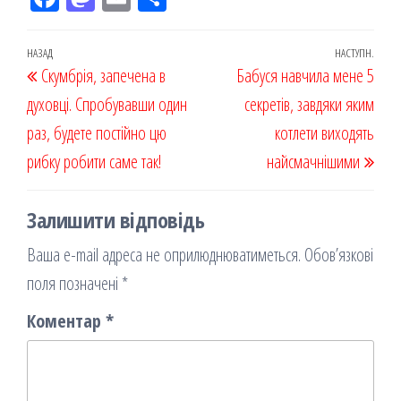
eb
ast
ail
діл
oo
od
ит
Навігація
Попередній
НАЗАД
НАСТУПН.
Наст
Скумбрія, запечена в
k
on
ис
Бабуся навчила мене 5
записів
запис
запи
духовці. Спробувавши один
я
секретів, завдяки яким
раз, будете постійно цю
котлети виходять
рибку робити саме так!
найсмачнішими
Залишити відповідь
Ваша e-mail адреса не оприлюднюватиметься.
Обов’язкові
поля позначені
*
Коментар
*