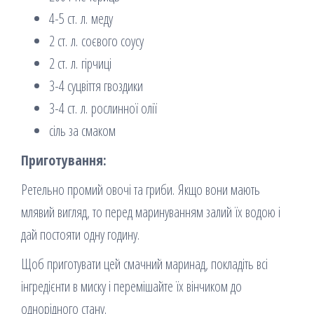
4-5 ст. л. меду
2 ст. л. соєвого соусу
2 ст. л. гірчиці
3-4 суцвіття гвоздики
3-4 ст. л. рослинної олії
сіль за смаком
Приготування:
Ретельно промий овочі та гриби. Якщо вони мають
млявий вигляд, то перед маринуванням залий їх водою і
дай постояти одну годину.
Щоб приготувати цей смачний маринад, покладіть всі
інгредієнти в миску і перемішайте їх вінчиком до
однорідного стану.