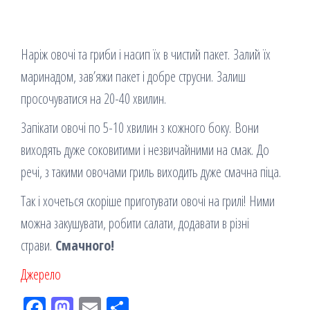
Наріж овочі та гриби і насип їх в чистий пакет. Залий їх
маринадом, зав’яжи пакет і добре струсни. Залиш
просочуватися на 20-40 хвилин.
Запікати овочі по 5-10 хвилин з кожного боку. Вони
виходять дуже соковитими і незвичайними на смак. До
речі, з такими овочами гриль виходить дуже смачна піца.
Так і хочеться скоріше приготувати овочі на грилі! Ними
можна закушувати, робити салати, додавати в різні
страви.
Смачного!
Джерело
Fac
M
Em
По