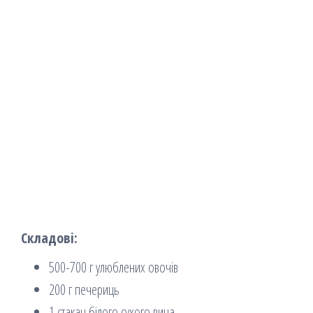
Складові:
500-700 г улюблених овочів
200 г печериць
1 стакан білого сухого вина