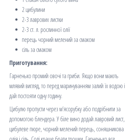
2 цибулини
2-3 лаврових листки
2-3 ст. л. рослинної олії
перець чорний мелений за смаком
сіль за смаком
Приготування:
Гарненько промий овочі та гриби. Якщо вони мають
млявий вигляд, то перед маринуванням залий їх водою і
дай постояти одну годину.
Цибулю пропусти через м’ясорубку або подрібнити за
допомогою блендера. У біле вино додай лавровий лист,
цибулеве пюре, чорний мелений перець, соняшникова
олія і сіль. Солі краще брати трошки. Гарненько все