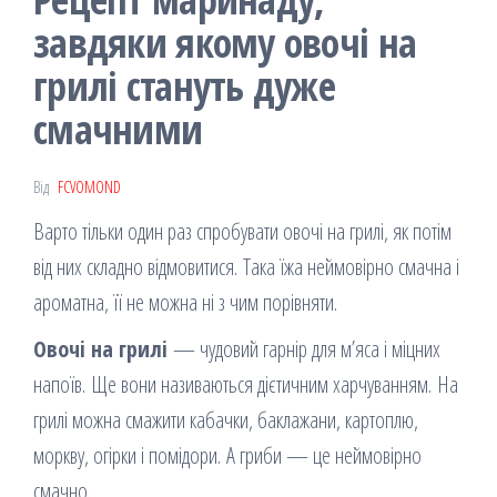
завдяки якому овочі на
грилі стануть дуже
смачними
Від
FCVOMOND
Варто тільки один раз спробувати овочі на грилі, як потім
від них складно відмовитися. Така їжа неймовірно смачна і
ароматна, її не можна ні з чим порівняти.
Овочі на грилі
— чудовий гарнір для м’яса і міцних
напоїв. Ще вони називаються дієтичним харчуванням. На
грилі можна смажити кабачки, баклажани, картоплю,
моркву, огірки і помідори. А гриби — це неймовірно
смачно.