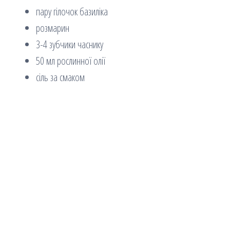
пару гілочок базиліка
розмарин
3-4 зубчики часнику
50 мл рослинної олії
сіль за смаком