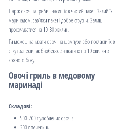
Наріж овочі та гриби і насип їх в чистий пакет. Залий їх
маринадом, зав’яжи пакет і добре струсни. Залиш
просочуватися на 10-30 хвилин.
Ти можеш нанизати овочі на шампури або покласти їх в
сітку і запекти, як барбекю. Запікати їх по 10 хвилин з
кожного боку.
Овочі гриль в медовому
маринаді
Складові:
500-700 г улюблених овочів
200 г печериць