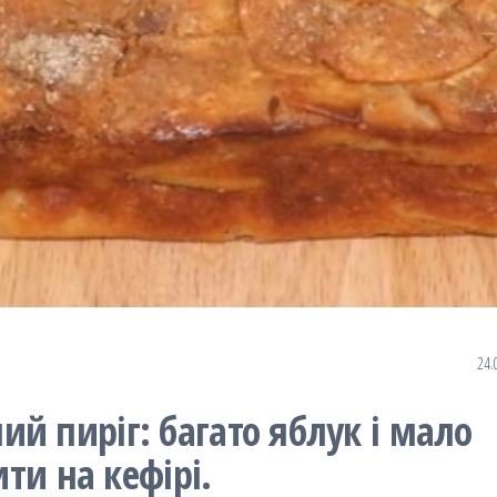
24.
й пиріг: багато яблук і мало
ити на кефірі.