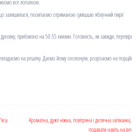
внюємо все лопаткою.
, що залишилася, посипаємо отриманою сумішшю яблучний пиріг
в духовку, приблизно на 50-55 хвилин. Готовність, як завжди, переві
рекладаємо на решітку. Даємо йому охолонути, розрізаємо на порцій
’яса
Ароматна, дуже ніжна, повітряна і дієтична запіканка
подавати навіть на в