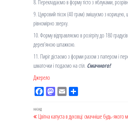
8. Перекладаємо в форму тісто з яблуками, розрі
9. Цукровий пісок (40 грам) змішуємо з корицею
рівномірно зверху.
10. Форму відправляємо в розігріту до 180 градусі
дерев’яною шпажкою.
11. Пиріг дістаємо з форми разом з папером і пе
шматочки і подаємо на стіл.
Смачного!
Джерело
Fac
M
Em
По
eb
ast
ail
діл
oo
od
ит
Навігація
Попередній
НАЗАД
Цвітна капуста в духовці: смачніше будь-якого м
k
on
ис
записів
запис
я