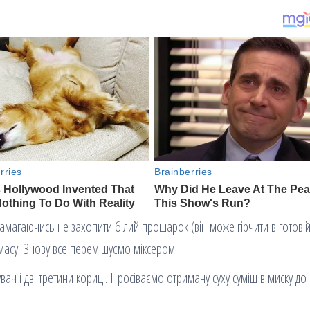
намагаючись не захопити білий прошарок (він може гірчити в готові
 масу. Знову все перемішуємо міксером.
 і дві третини кориці. Просіваємо отриману суху суміш в миску до 