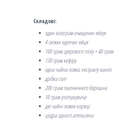
Складові:
один кілограм очищених яблук
4 свіжих курячих яйця
160 грам цукрового піску + 40 грам
130 грам кефіру
одна чайна ложка екстракту ванілі
дрібка солі
200 грам пшеничного борошна
10 грам розпушувача
дві чайні ложки кориці
цедра одного апельсина