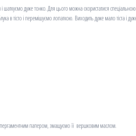
я і шаткуємо дуже тонко. Для цього можна скористатися спеціальною
ука в тісто і перемішуємо лопаткою. Виходить дуже мало тіста і дуж
ає пергаментним папером, змащуємо її вершковим маслом.