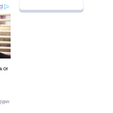
й
рідких