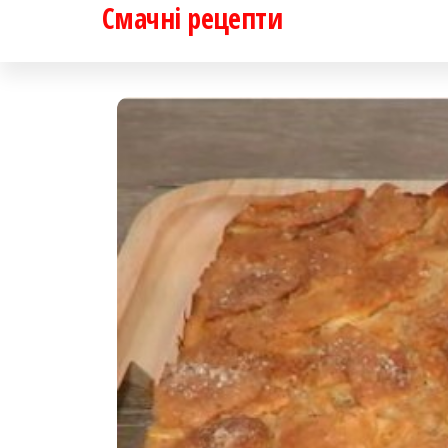
Смачні рецепти
Перейти
до
контенту