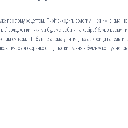
дуже простому рецептом. Пиріг виходить вологим і ніжним, зі смачн
цієї солодкої випічки ми будемо робити на кефірі. Яблук в цьому пи
иченим смаком. Ще більше аромату випічці надає кориця і апельсин
усткою цукрової скоринкою. Під час випікання в будинку коштує непо