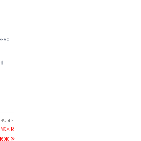
ряємо
ні
НАСТУПН.
Наступний
, можна
запис
ечерю