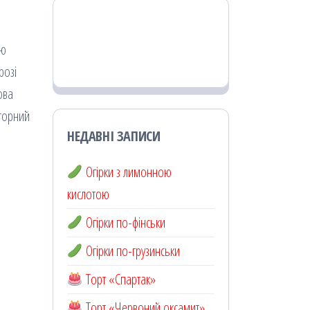
ою
розі
ова
вторний
НЕДАВНІ ЗАПИСИ
Огірки з лимонною
кислотою
Огірки по-фінськи
Огірки по-грузинськи
Торт «Спартак»
Торт «Червоний оксамит»