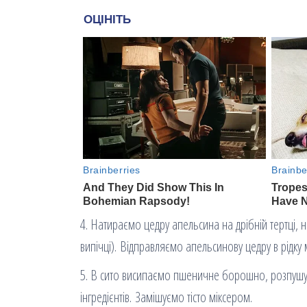
4. Натираємо цедру апельсина на дрібній тертці, 
випічці). Відправляємо апельсинову цедру в рідку
5. В сито висипаємо пшеничне борошно, розпушувач
інгредієнтів. Замішуємо тісто міксером.