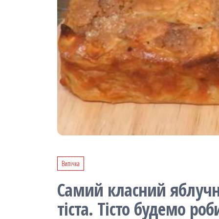
Випічка
Самий класний яблучни
тіста. Тісто будемо роб