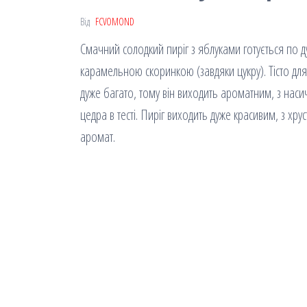
Від
FCVOMOND
Смачний солодкий пиріг з яблуками готується по 
карамельною скоринкою (завдяки цукру). Тісто для 
дуже багато, тому він виходить ароматним, з нас
цедра в тесті. Пиріг виходить дуже красивим, з хр
аромат.