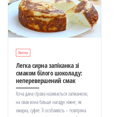
Випічка
Легка сирна запіканка зі
смаком білого шоколаду:
неперевершений смак
Хоча дана страва називається запіканкою,
на смак вона більше нагадує ніжне, як
хмарка, суфле. Її особливість – повітряна