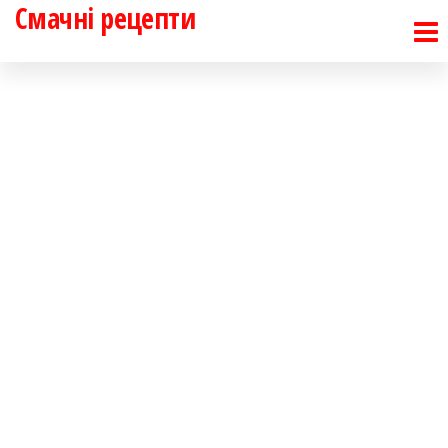
Смачні рецепти
Перейти
до
контенту