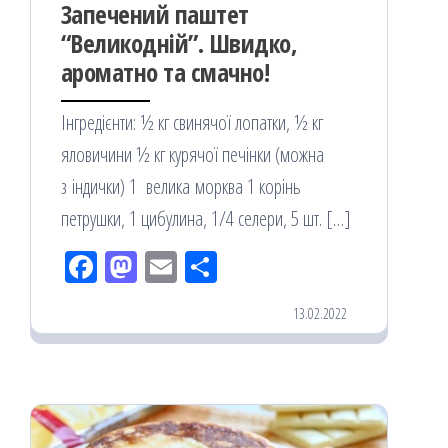
Запечений паштет
“Великодній”. Швидко,
ароматно та смачно!
Інгредієнти: ½ кг свинячої лопатки, ½ кг
яловичини ½ кг курячої печінки (можна
з індички) 1 велика морква 1 корінь
петрушки, 1 цибулина, 1/4 селери, 5 шт. […]
Fac
M
Em
По
eb
ast
ail
діл
13.02.2022
oo
od
ит
k
on
ис
я