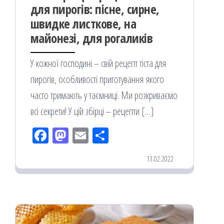
для пирогів: пісне, сирне,
швидке листкове, на
майонезі, для рогаликів
У кожної господині – свій рецепт тіста для
пирогів, особливості приготування якого
часто тримають у таємниці. Ми розкриваємо
всі секрети! У цій збірці – рецепти […]
Fac
M
Em
По
eb
ast
ail
діл
13.02.2022
oo
od
ит
k
on
ис
я