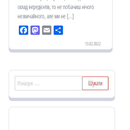
склад інгредієнтів, то не побачиш нічого
незвичайного, але ми не […]
Fac
M
Em
По
eb
ast
ail
діл
13.02.2022
oo
od
ит
k
on
ис
я
Пошук: