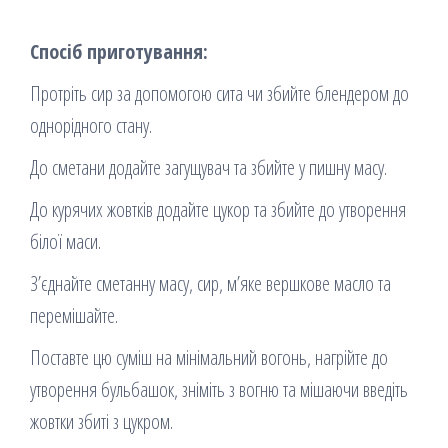
Спосіб приготування:
Протріть сир за допомогою сита чи збийте блендером до
однорідного стану.
До сметани додайте загущувач та збийте у пишну масу.
До курячих жовтків додайте цукор та збийте до утворення
білої маси.
З’єднайте сметанну масу, сир, м’яке вершкове масло та
перемішайте.
Поставте цю суміш на мінімальний вогонь, нагрійте до
утворення бульбашок, зніміть з вогню та мішаючи введіть
жовтки збиті з цукром.