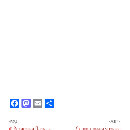
Fac
M
Em
По
eb
ast
ail
діл
oo
od
ит
Навігація
Попередній
НАЗАД
НАСТУПН.
Наст
Великодня Паска, з
Як приготувати яскраву і