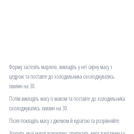
Форму застеліть марлею, викладіть у неї сирну масу з
цедрою та поставте до холодильника охолоджуватись
хвилин на 30.
Потім викладіть масу із маком та поставте до холодильника
охолоджуватись хвилин на 30.
Після покладіть масу з джемом й курагою та розрівняйте.
Згорніть краї марлі всередину, притисніть верх вантажем та