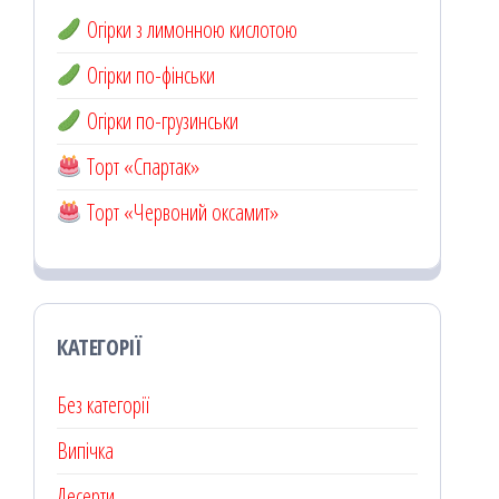
Огірки з лимонною кислотою
Огірки по-фінськи
Огірки по-грузинськи
Торт «Спартак»
Торт «Червоний оксамит»
КАТЕГОРІЇ
Без категорії
Випічка
Десерти