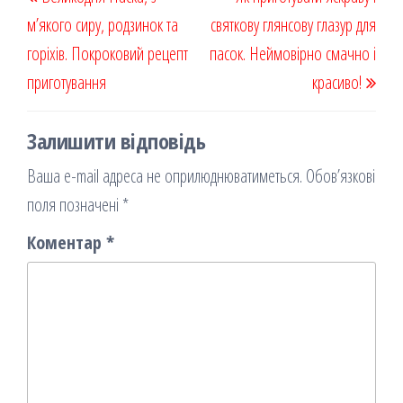
k
on
ис
записів
запис
запи
м’якого сиру, родзинок та
я
святкову глянсову глазур для
горіхів. Покроковий рецепт
пасок. Неймовірно смачно і
приготування
красиво!
Залишити відповідь
Ваша e-mail адреса не оприлюднюватиметься.
Обов’язкові
поля позначені
*
Коментар
*