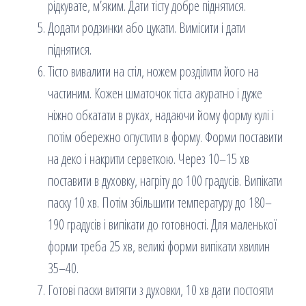
рідкувате, м’яким. Дати тісту добре піднятися.
Додати родзинки або цукати. Вимісити і дати
піднятися.
Тісто вивалити на стіл, ножем розділити його на
частиним. Кожен шматочок тіста акуратно і дуже
ніжно обкатати в руках, надаючи йому форму кулі і
потім обережно опустити в форму. Форми поставити
на деко і накрити серветкою. Через 10–15 хв
поставити в духовку, нагріту до 100 градусів. Випікати
паску 10 хв. Потім збільшити температуру до 180–
190 градусів і випікати до готовності. Для маленької
форми треба 25 хв, великі форми випікати хвилин
35–40.
Готові паски витягти з духовки, 10 хв дати постояти