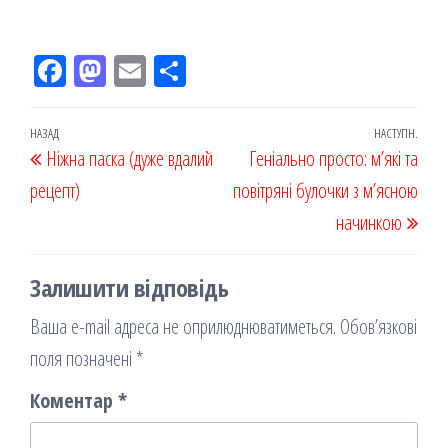
Fac
M
Em
По
eb
ast
ail
діл
oo
od
ит
Навігація
Попередній
НАЗАД
НАСТУПН.
Наст
Ніжна паска (дуже вдалий
k
on
ис
Геніально просто: м’які та
записів
запис
запи
рецепт)
я
повітряні булочки з м’ясною
начинкою
Залишити відповідь
Ваша e-mail адреса не оприлюднюватиметься.
Обов’язкові
поля позначені
*
Коментар
*