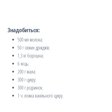
Знадобиться:
500 мл молока;
50 г свіжих дріжджів;
1,3 кг борошна;
6 яєць;
200 г мала;
300 г цукру;
300 г родзинок;
1 ч. ложка ванільного цукру.