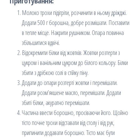
Приготування:
Молоко трохи підігріти, розчинити в ньому дріжджі.
Додати 500 г борошна, добре розмішати. Поставити
в тепле місце. Накрити рушником. Опара повинна
збільшитися вдвічі.
Відокремити білки від жовтків. Жовтки розтерти з
цукром і ванільним цукром до білого кольору. Білки
збити з дрібкою солі в стійку піну.
Додати до опари розтерті жовтки і перемішати.
Додати розм’якшене масло, перемішати. Додати
збиті білки, акуратно перемішати.
Частина ввести борошно, просіваючи його. Щойно
тісто почне трохи відставати від столу і від рук,
припинити додавати борошно. Тісто має бути