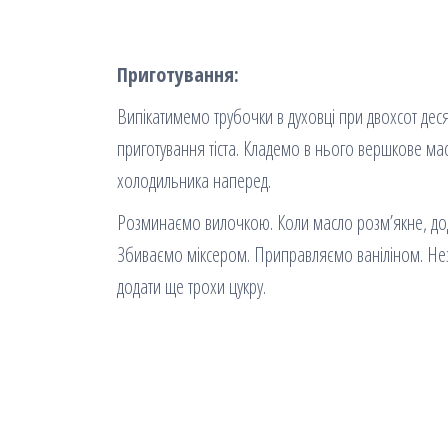
Приготування:
Випікатимемо трубочки в духовці при двохсот деся
приготування тіста. Кладемо в нього вершкове мас
холодильника наперед.
Розминаємо вилочкою. Коли масло розм’якне, дод
Збиваємо міксером. Приправляємо ваніліном. Нез
додати ще трохи цукру.