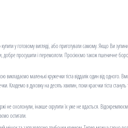
купити у готовому вигляді, або приготувати самому. Якщо Ви зупин
ити, добре просушити і перемолоти. Просіюємо також пшеничне бор
 викладаємо маленькі кружечки тіста віддалік один від одного. В
чки. Кладемо в духовку на десять хвилин, поки краєчки тіста стануть
оржі не охолонули, інакше скрутити їх уже не вдасться. Відокремлює
аємо остигати.
рний мішок та заправляємо трубочки кремом. Тепер можна гарно роз