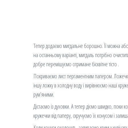
Тепер додаємо мигдальне борошно. Її можна або 
на останньому варіанті, мигдаль потрібно очист
добре перемішуємо отримане бісквітне тісто .
Покриваємо лист пергаментним папером. Ложечкою
іншу ложку в холодну воду і вирівнюємо наші круже
рум’яними.
Дістаємо із духовки. А тепер діємо швидко, поки к
кружечки від паперу, скручуємо їх конусом і залиш
Коли конуси охолонуть, заливаємо крем у куліна