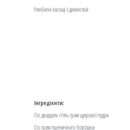
Улюблені ласощі з дитинства!
Інгредієнти:
Сто двадцять п’ять грам цукрової пудри
Сто грам пшеничного борошна