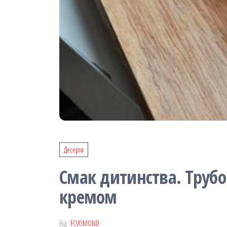
Десерти
Смак дитинства. Трубоч
кремом
Від
FCVOMOND