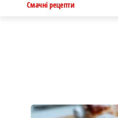
Смачні рецепти
Перейти
до
контенту