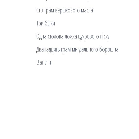
Сто грам вершкового масла
Три білки
Одна столова ложка цукрового піску
Дванадцять грам мигдального борошна
Ванілін