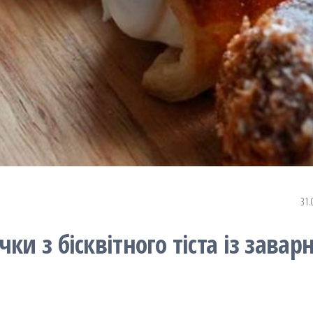
31.
ки з бісквітного тіста із зава