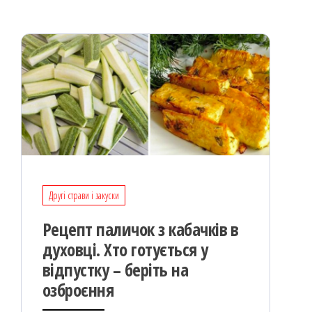
k
on
ис
я
Другі страви і закуски
Рецепт паличок з кабачків в
духовці. Хто готується у
відпустку – беріть на
озброєння