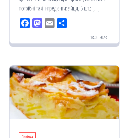
потрібні такі інгредієнти: яйця, 6 шт.; […]
Fac
M
Em
По
eb
ast
ail
діл
18.05.2023
oo
od
ит
k
on
ис
я
Випічка