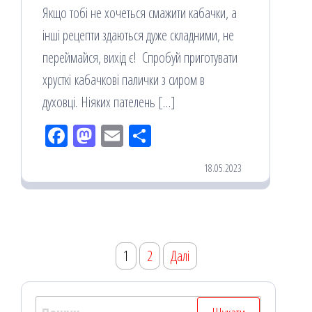
Якщо тобі не хочеться смажити кабачки, а
інші рецепти здаються дуже складними, не
переймайся, вихід є! Спробуй приготувати
хрусткі кабачкові палички з сиром в
духовці. Ніяких пателень […]
Fac
M
Em
По
eb
ast
ail
діл
18.05.2023
oo
od
ит
k
on
ис
я
Пагінація
1
2
Далі
записів
Пошук: