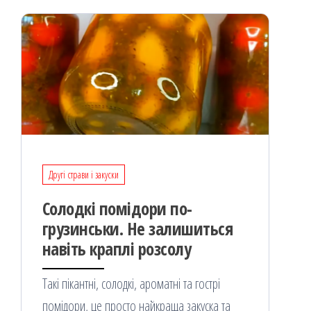
я
Другі страви і закуски
Солодкі помідори по-
грузинськи. Не залишиться
навіть краплі розсолу
Такі пікантні, солодкі, ароматні та гострі
помідори, це просто найкраща закуска та