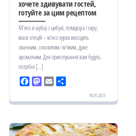
хочете здивувати гостей,
готуйте за цим рецептом
М’ясо в шубці з цибулі, помідора і сиру,
маси спецій – м’ясо курки виходить
смачним, соковитим і м’яким, дуже
ароматним. Для приготування вам будуть
потрібні […]
Fac
M
Em
По
eb
ast
ail
діл
18.05.2023
oo
od
ит
k
on
ис
я