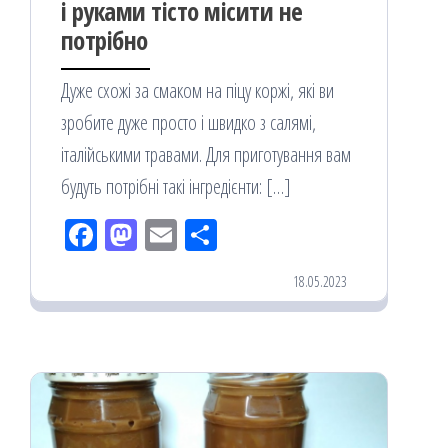
і руками тісто місити не
потрібно
Дуже схожі за смаком на піцу коржі, які ви
зробите дуже просто і швидко з салямі,
італійськими травами. Для приготування вам
будуть потрібні такі інгредієнти: […]
Fac
M
Em
По
eb
ast
ail
діл
18.05.2023
oo
od
ит
k
on
ис
я