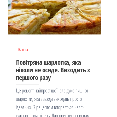
Випічка
Повітряна шарлотка, яка
ніколи не осяде. Виходить з
першого разу
Це рецепт найпростішої, але дуже пишної
шарлотки, яка завжди виходить просто
ідеально. З рецептом впорається навіть
кулінар-початківець. Для приготування вам