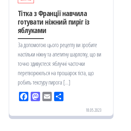
Тітка з Франції навчила
готувати ніжний пиріг із
яблуками
За допомогою цього рецепту ви зробите
настільки ніжну та апетитну шарлотку, що ви
точно здивуєтеся: яблучні часточки
перетворюються на прошарок тіста, що
робить текстуру пирога […]
Fac
M
Em
По
eb
ast
ail
діл
18.05.2023
oo
od
ит
k
on
ис