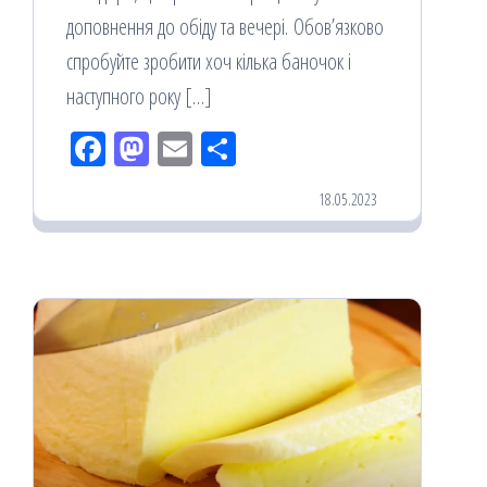
доповнення до обіду та вечері. Обов’язково
спробуйте зробити хоч кілька баночок і
наступного року […]
Fac
M
Em
По
eb
ast
ail
діл
18.05.2023
oo
od
ит
k
on
ис
я