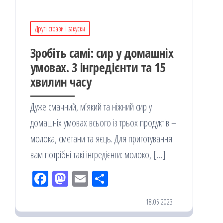
Другі страви і закуски
Зробіть самі: сир у домашніх
умовах. 3 інгредієнти та 15
хвилин часу
Дуже смачний, м’який та ніжний сир у
домашніх умовах всього із трьох продуктів –
молока, сметани та яєць. Для приготування
вам потрібні такі інгредієнти: молоко, […]
Fac
M
Em
По
eb
ast
ail
діл
18.05.2023
oo
od
ит