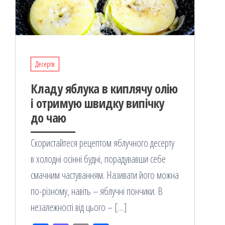
Десерти
Кладу яблука в киплячу олію
і отримую швидку випічку
до чаю
Скористайтеся рецептом яблучного десерту
в холодні осінні будні, порадувавши себе
смачним частуванням. Називати його можна
по-різному, навіть – яблучні пончики. В
незалежності від цього – […]