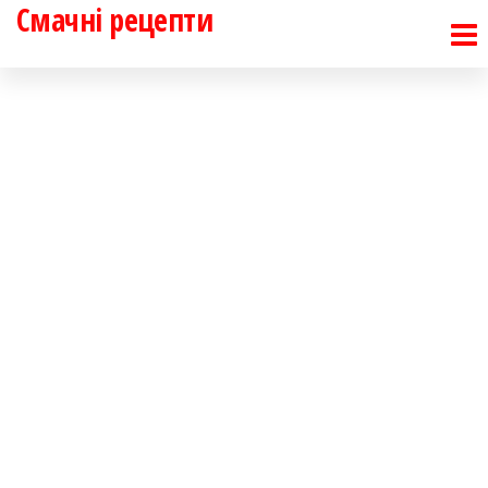
Смачні рецепти
Перейти
до
контенту