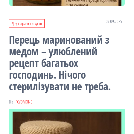
07.09.2025
Другі страви і закуски
Перець маринований з
медом – улюблений
рецепт багатьох
господинь. Нічого
стерилізувати не треба.
Від
FCVOMOND