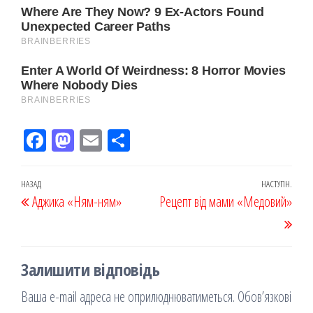
Fac
M
Em
По
eb
ast
ail
діл
oo
od
ит
Навігація
Попередній
НАЗАД
НАСТУПН.
Наст
Аджика «Ням-ням»
k
on
ис
Рецепт від мами «Медовий»
записів
запис
запи
я
Залишити відповідь
Ваша e-mail адреса не оприлюднюватиметься.
Обов’язкові