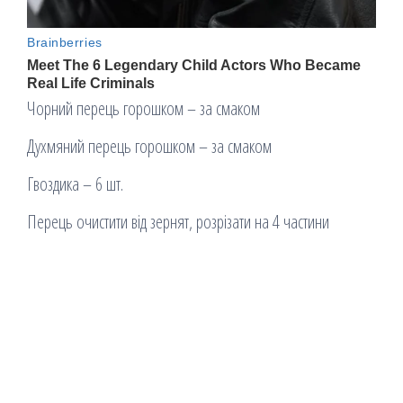
Чорний перець горошком – за смаком
Духмяний перець горошком – за смаком
Гвоздика – 6 шт.
Перець очистити від зернят, розрізати на 4 частини