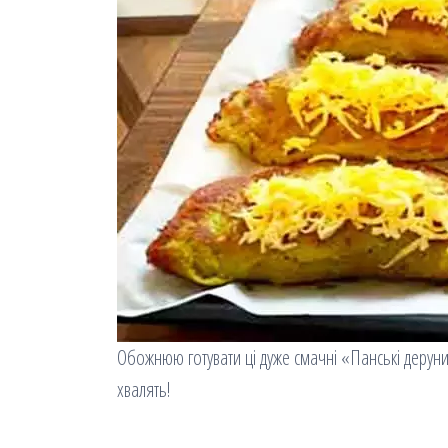
Обожнюю готувати ці дуже смачні «Панські деруни»
хвалять!