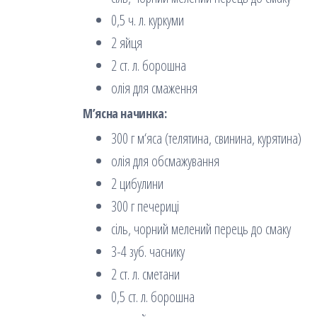
0,5 ч. л. куркуми
2 яйця
2 ст. л. борошна
олія для смаження
М’ясна начинка:
300 г м‘яса (телятина, свинина, курятина)
олія для обсмажування
2 цибулини
300 г печериці
сіль, чорний мелений перець до смаку
3-4 зуб. часнику
2 ст. л. сметани
0,5 ст. л. борошна