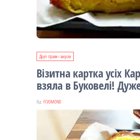
Другі страви і закуски
Візитна картка усіх Ка
взяла в Буковелі! Дуж
Від
FCVOMOND