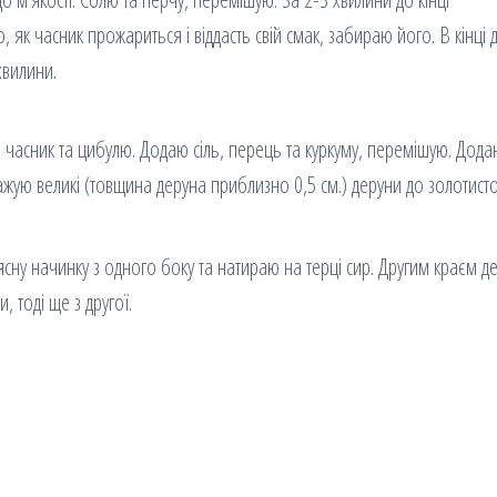
о, як часник прожариться і віддасть свій смак, забираю його. В кінці
хвилини.
, часник та цибулю. Додаю сіль, перець та куркуму, перемішую. Дод
жую великі (товщина деруна приблизно 0,5 см.) деруни до золотист
сну начинку з одного боку та натираю на терці сир. Другим краєм д
 тоді ще з другої.