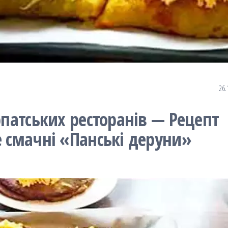
26.
рпатських ресторанів — Рецепт
е смачні «Панські деруни»