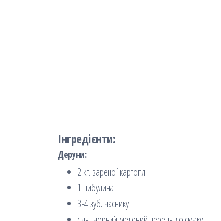
Інгредієнти:
Деруни:
2 кг. вареної картоплі
1 цибулина
3-4 зуб. часнику
сіль, чорний мелений перець до смаку