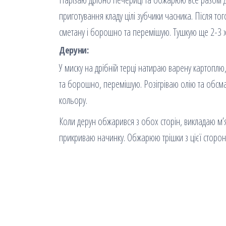
приготування кладу цілі зубчики часника. Після тог
сметану і борошно та перемішую. Тушкую ще 2-3 
Деруни:
У миску на дрібній терці натираю варену картоплю
та борошно, перемішую. Розігріваю олію та обсма
кольору.
Коли дерун обжарився з обох сторін, викладаю м’я
прикриваю начинку. Обжарюю трішки з цієї сторони,