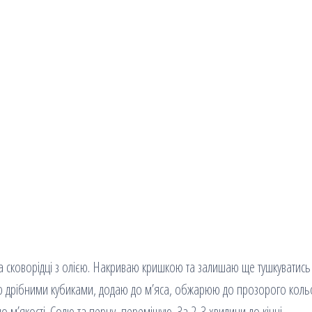
 сковорідці з олією. Накриваю кришкою та залишаю ще тушкуватись
заю дрібними кубиками, додаю до м’яса, обжарюю до прозорого коль
м’якості. Солю та перчу, перемішую. За 2-3 хвилини до кінці