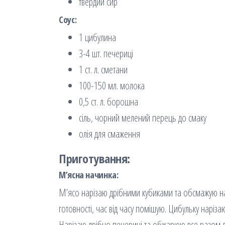
твердий сир
Соус:
1 цибулина
3-4 шт. печериці
1 ст. л. сметани
100-150 мл. молока
0,5 ст. л. борошна
сіль, чорний мелений перець до смаку
олія для смаження
Приготування:
М’ясна начинка:
М’ясо нарізаю дрібними кубиками та обсмажую на
готовності, час від часу помішую. Цибульку нарі
Нарізаю дрібно печериці та обжарюю все разом до 