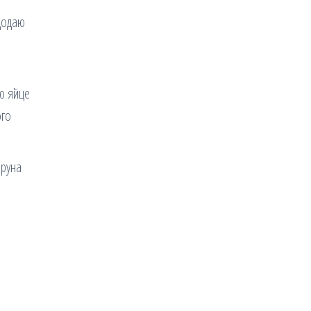
 додаю
аю яйце
ого
еруна