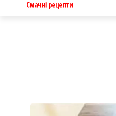
Смачні рецепти
Перейти
до
контенту