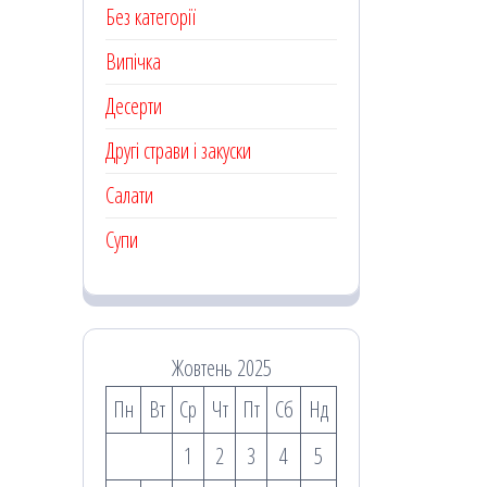
Без категорії
Випічка
Десерти
Другі страви і закуски
Салати
Супи
Жовтень 2025
Пн
Вт
Ср
Чт
Пт
Сб
Нд
1
2
3
4
5