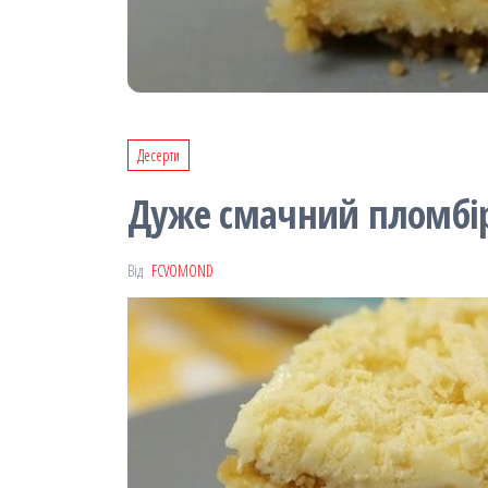
Десерти
Дуже смачний пломбір
Від
FCVOMOND