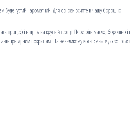
ем буде густий і ароматний. Для основи всипте в чашу борошно і
 процес) і натріть на крупній тертці. Перетріть масло, борошно і 
 з антипригарним покриттям. На невеликому вогні смажте до золотис