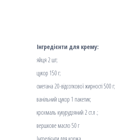
Інгредієнти для крему:
яйця 2 шт;
цукор 150 г;
сметана 20-відсоткової жирності 500 г;
ванільний цукор 1 пакетик;
крохмаль кукурудзяний 2 ст.л .;
вершкове масло 50 г
Інгредієнти для коржа