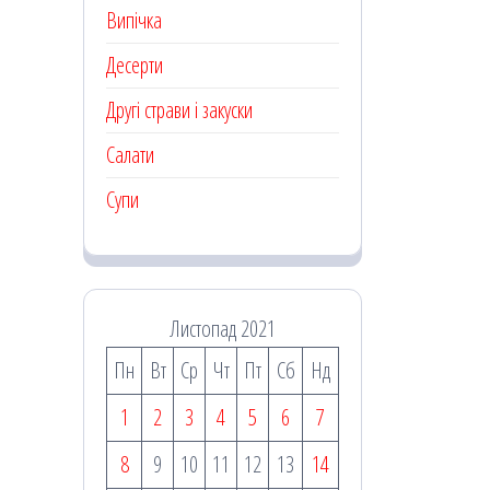
Випічка
Десерти
Другі страви і закуски
Салати
Супи
Листопад 2021
Пн
Вт
Ср
Чт
Пт
Сб
Нд
1
2
3
4
5
6
7
8
9
10
11
12
13
14