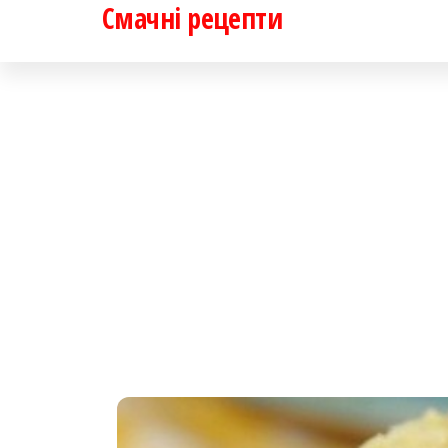
Смачні рецепти
Перейти
до
контенту