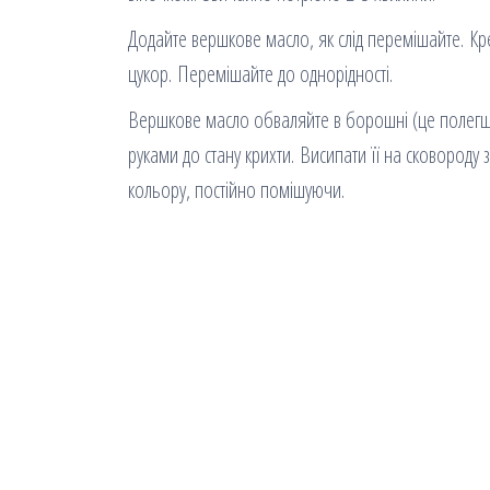
Додайте вершкове масло, як слід перемішайте. Кр
цукор. Перемішайте до однорідності.
Вершкове масло обваляйте в борошні (це полегшить
руками до стану крихти. Висипати її на сковороду
кольору, постійно помішуючи.