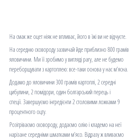
На смак же оцет ніяк не впливає, його в їжі ви не відчуєте.
На середню сковороду зазвичай йде приблизно 800 грамів
яловичини. Ми її зробимо у вигляді рагу, але не будемо
переборщувати з картоплею: ​​все-таки основа у нас м’ясна.
Додамо до яловичини 300 грамів картоплі, 2 середні
цибулини, 2 помідори, один болгарський перець і
спеції. Завершуємо інгредієнти 2 столовими ложками 9
процентного оцту.
Розігріваємо сковороду, додаємо олію і кладемо на неї
нарізане середніми шматками м’ясо. Відразу ж вливаємо