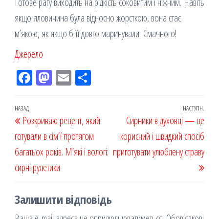
Готове рагу виходить на рідкість соковитим і ніжним. Навіть
якщо яловичина була відносно жорсткою, вона стає
м’якою, як якщо б її довго маринували. Смачного!
Джерело
Fac
M
Em
По
eb
ast
ail
діл
oo
od
ит
Навігація
Попередній
НАЗАД
НАСТУПН.
Наст
Розкриваю рецепт, який
k
on
ис
Сирники в духовці — це
записів
запис
запи
готували в сім’ї протягом
я
корисний і швидкий спосіб
багатьох років. М’які і вологі:
приготувати улюблену страву
сирні рулетики
Залишити відповідь
Ваша e-mail адреса не оприлюднюватиметься.
Обов’язкові