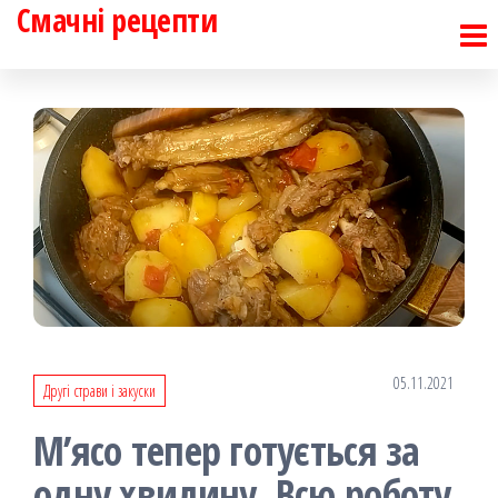
Смачні рецепти
Перейти
до
контенту
05.11.2021
Другі страви і закуски
М’ясо тепер готується за
одну хвилину. Всю роботу