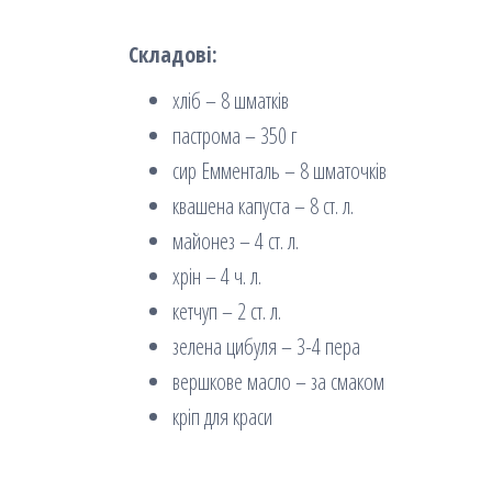
Складові:
хліб – 8 шматків
пастрома – 350 г
сир Емменталь – 8 шматочків
квашена капуста – 8 ст. л.
майонез – 4 ст. л.
хрін – 4 ч. л.
кетчуп – 2 ст. л.
зелена цибуля – 3-4 пера
вершкове масло – за смаком
кріп для краси