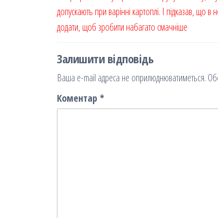
записів
запис
допускають при варінні картоплі. І підказав, що в 
я
додати, щоб зробити набагато смачніше
Залишити відповідь
Ваша e-mail адреса не оприлюднюватиметься.
Об
Коментар
*