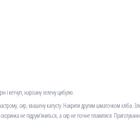
рін і кетчуп, нарізану зелену цибулю.
астрому, сир, квашену капусту. Накрити другим шматочком хліба. Зл
 скоринка не підрум’яниться, а сир не почне плавитися. Приготуван