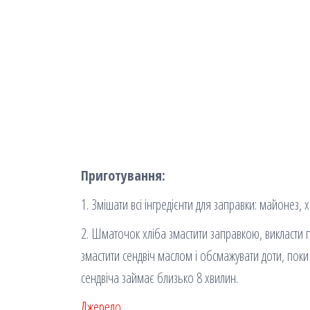
Приготування:
1. Змішати всі інгредієнти для заправки: майонез, х
2. Шматочок хліба змастити заправкою, викласти п
змастити сендвіч маслом і обсмажувати доти, поки
сендвіча займає близько 8 хвилин.
Джерело