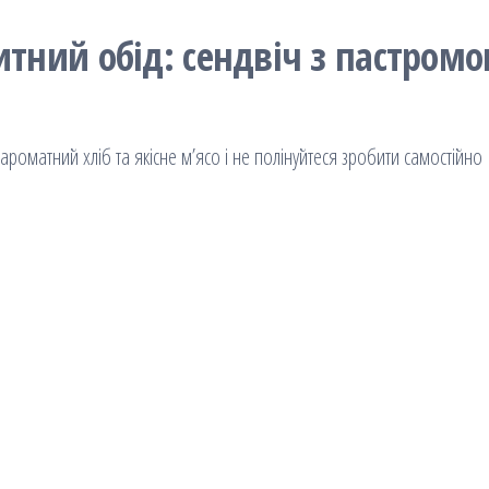
итний обід: сендвіч з пастром
ароматний хліб та якісне м’ясо і не полінуйтеся зробити самостійно