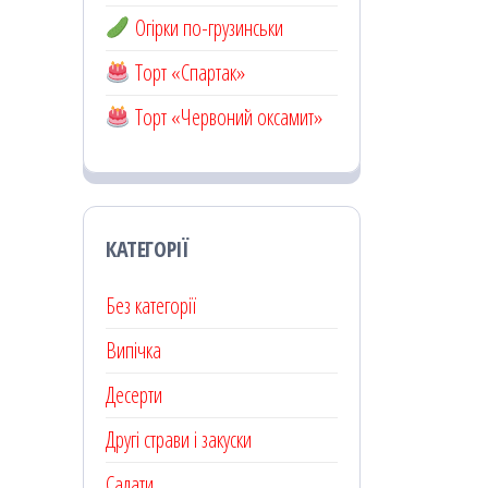
Огірки по-грузинськи
Торт «Спартак»
Торт «Червоний оксамит»
КАТЕГОРІЇ
Без категорії
Випічка
Десерти
Другі страви і закуски
Салати