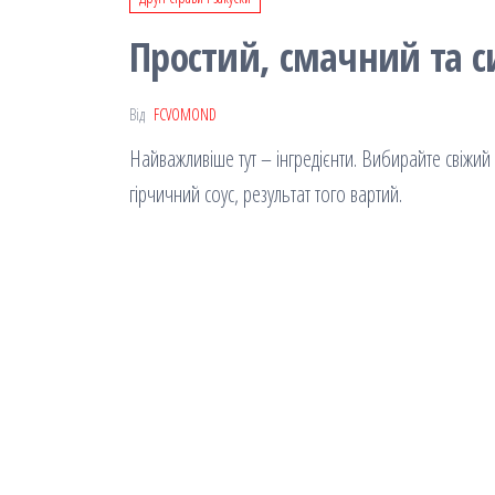
Простий, смачний та с
Від
FCVOMOND
Найважливіше тут – інгредієнти. Вибирайте свіжий 
гірчичний соус, результат того вартий.