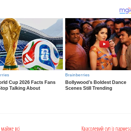
 майже всі
Квасолевий суп із парме