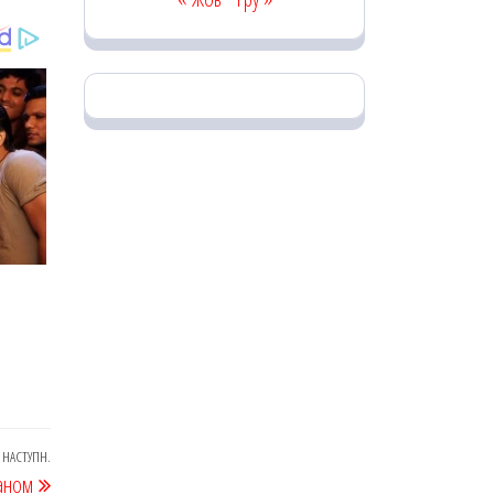
НАСТУПН.
Наступний
заном