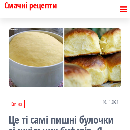
Смачні рецепти
Перейти
до
контенту
18.11.2021
Випічка
Це ті самі пишні булочки