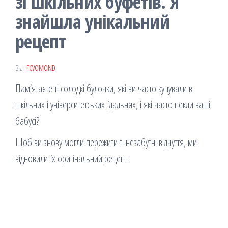
зі шкільних буфетів. Я
знайшла унікальний
рецепт
Від
FCVOMOND
Пам’ятаєте ті солодкі булочки, які ви часто купували в
шкільних і університетських їдальнях, і які часто пекли ваші
бабусі?
Щоб ви знову могли пережити ті незабутні відчуття, ми
відновили їх оригінальний рецепт.