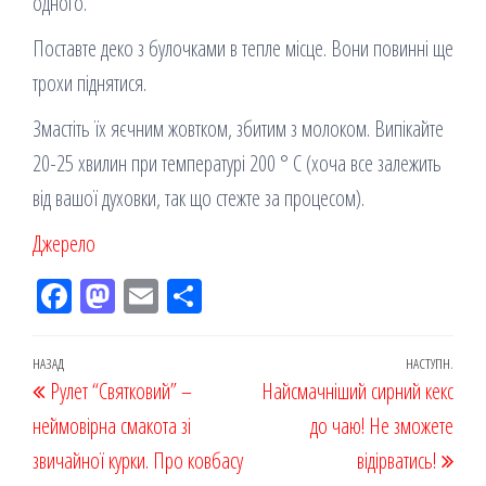
одного.
Поставте деко з булочками в тепле місце. Вони повинні ще
трохи піднятися.
Змастіть їх яєчним жовтком, збитим з молоком. Випікайте
20-25 хвилин при температурі 200 ° С (хоча все залежить
від вашої духовки, так що стежте за процесом).
Джерело
Fac
M
Em
По
eb
ast
ail
діл
oo
od
ит
Навігація
Попередній
НАЗАД
НАСТУПН.
Наст
Рулет “Святковий” –
k
on
ис
Найсмачніший сирний кекс
записів
запис
запи
неймовірна смакота зі
я
до чаю! Не зможете
звичайної курки. Про ковбасу
відірватись!