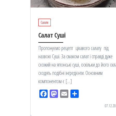
Салати
Салат Суші
Пропонуємо рецепт цікавого салату під
назвою Суші. За смаком салат і справді дуже
схожий на японські суші, оскільки до його скл
сходять подібні інгредієнти. Основним
компонентом є […]
Fac
M
Em
По
eb
ast
ail
діл
07.12.20
oo
od
ит