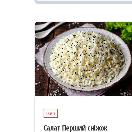
k
on
ис
я
Салати
Салат Перший сніжок