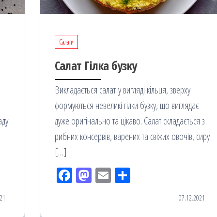
Салати
Салат Гілка бузку
Викладається салат у вигляді кільця, зверху
формуються невеликі гілки бузку, що виглядає
аду
дуже оригінально та цікаво. Салат складається з
рибних консервів, варених та свіжих овочів, сиру
[…]
Fac
M
Em
По
eb
ast
ail
діл
21
07.12.2021
oo
od
ит