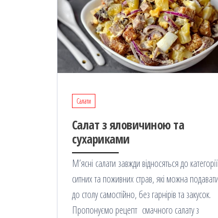
Салати
Салат з яловичиною та
сухариками
М’ясні салати завжди відносяться до категорії
ситних та поживних страв, які можна подават
до столу самостійно, без гарнірів та закусок.
Пропонуємо рецепт смачного салату з