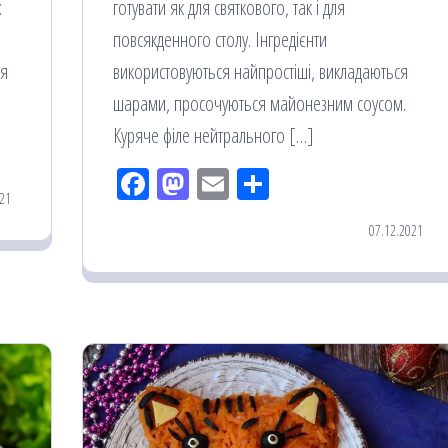
х
готувати як для святкового, так і для
повсякденного столу. Інгредієнти
ся
використовуються найпростіші, викладаються
шарами, просочуються майонезним соусом.
Куряче філе нейтрального […]
Fac
M
Em
По
21
eb
ast
ail
діл
07.12.2021
oo
od
ит
k
on
ис
я