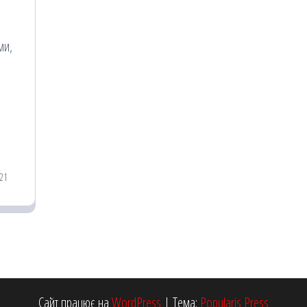
о
ми,
21
Сайт працює на
WordPress
|
Тема:
Popularis Press