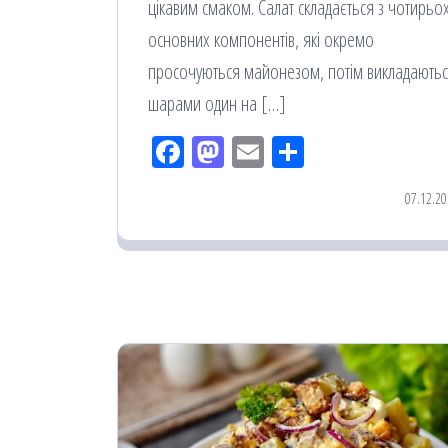
цікавим смаком. Салат складається з чотирьо
основних компонентів, які окремо
просочуються майонезом, потім викладають
шарами один на […]
Fac
M
Em
По
eb
ast
ail
діл
07.12.20
oo
od
ит
k
on
ис
я