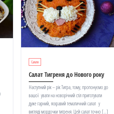
Салати
Салат Тигреня до Нового року
Наступний рік – рік Тигра, тому, пропонуємо до
и
вашої уваги на новорічний стіл приготувати
дуже гарний, яскравий тематичний салат у
вигляді мордочки тигреня. Цей салат точно […]