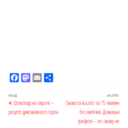
Fac
M
Em
По
eb
ast
ail
діл
oo
od
ит
Навігація
Попередній
НАЗАД
НАСТУПН.
Наст
Шоколад на окропі –
k
on
ис
Смакота всього за 15 хвилин
записів
запис
запи
рецепт дивовижного торта
я
без випічки. Домашні
трюфелі – по смаку не