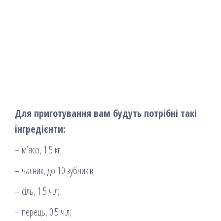
Для приготування вам будуть потрібні такі
інгредієнти:
– м’ясо, 1.5 кг;
– часник, до 10 зубчиків;
– сіль, 1.5 ч.л;
– перець, 0.5 ч.л;