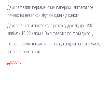
Деко застелити пергаментним папером і викласти все
печиво на невеликій відстані один від одного.
Деко з печивом поставити в розігріту духовку до 180С і
випікати 15-20 хвилин. Орієнтуватися по своїй духовці.
Готове печиво викласти на тарілку і подати на стіл із чаєм,
кавою або молоком.
Джерело