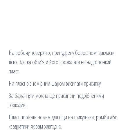
На робочу поверхню, припудрену борошном, викласти
тісто. Злегка обім’яти його і розкатати не надто тонкий
пласт.
На пласт рівномірним шаром висипати присипку.
За бажанням можна ще присипати подрібненими
горіхами.
Пласт порізати ножем для піци на трикутники, ромби або
квадратики як вам завгодно.