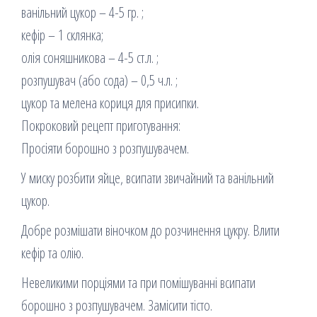
ванільний цукор – 4-5 гр. ;
кефір – 1 склянка;
олія соняшникова – 4-5 ст.л. ;
розпушувач (або сода) – 0,5 ч.л. ;
цукор та мелена кориця для присипки.
Покроковий рецепт приготування:
Просіяти борошно з розпушувачем.
У миску розбити яйце, всипати звичайний та ванільний
цукор.
Добре розмішати віночком до розчинення цукру. Влити
кефір та олію.
Невеликими порціями та при помішуванні всипати
борошно з розпушувачем. Замісити тісто.