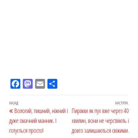
Fac
M
Em
По
eb
ast
ail
діл
oo
od
ит
Навігація
Попередній
НАЗАД
НАСТУПН.
Наст
Вологий, пишний, ніжний і
k
on
ис
Пиріжки як пух вже через 40
записів
запис
запи
дуже смачний манник. І
я
хвилин, вони не черствіють і
готується просто!
довго залишаються свіжими.