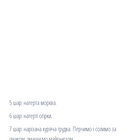
5 шар: натерта морква.
6 шар: натерті огірки.
7 шар: нарізана куряча грудка. Перчимо і солимо за
смаком. змащуємо майонезом