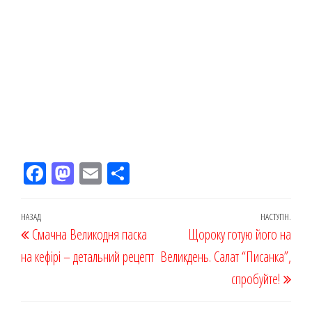
Fac
M
Em
По
eb
ast
ail
діл
oo
od
ит
Навігація
Попередній
НАЗАД
НАСТУПН.
Наст
Смачна Великодня паска
k
on
ис
Щороку готую його на
записів
запис
запи
на кефірі – детальний рецепт
я
Великдень. Салат “Писанка”,
спробуйте!