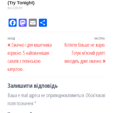
Fac
M
Em
По
eb
ast
ail
діл
oo
od
ит
Навігація
Попередній
НАЗАД
НАСТУПН.
Наст
Смачно і для кишечника
k
on
ис
Котлети більше не жарю.
записів
запис
запи
корисно. 5 найсмачніших
я
Готую м’ясний рулет:
салатів з пекінською
виходить дуже смачно
капустою.
Залишити відповідь
Ваша e-mail адреса не оприлюднюватиметься.
Обов’язкові
поля позначені
*