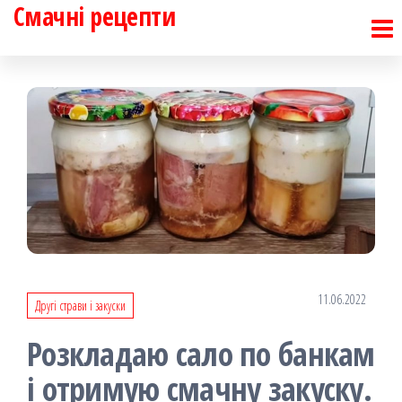
Смачні рецепти
Перейти
до
контенту
11.06.2022
Другі страви і закуски
Розкладаю сало по банкам
і отримую смачну закуску.