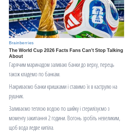
Гарячим маринадом заливаю банки до верху, перець
також кладемо по банкам.
Накриваємо банки кришками і ставимо їх в каструлю на
рушник.
Заливаємо теплою водою по шийку і стерилізуємо з
моменту закипання 2 години. Вогонь зробіть невеликим,
щоб вода ледве кипіла.