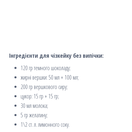
Інгредієнти для чізкейку без випічки:
120 гр темного шоколаду;
жирні вершки: 50 мл + 100 мл;
200 гр вершкового сиру;
цукор: 15 гр + 15 гр;
30 мл молока;
5 гр желатину;
1\2 ст. л. лимонного соку.