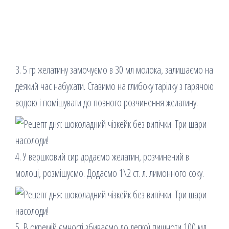
3. 5 гр желатину замочуємо в 30 мл молока, залишаємо на
деякий час набухати. Ставимо на глибоку тарілку з гарячою
водою і помішувати до повного розчинення желатину.
4. У вершковий сир додаємо желатин, розчинений в
молоці, розмішуємо. Додаємо 1\2 ст. л. лимонного соку.
5. В окремій ємності збиваємо до легкої пишноти 100 мл