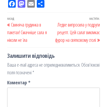
Fac
M
Em
По
eb
ast
ail
діл
oo
od
ит
Навігація
Попередній
НАЗАД
НАСТУПН.
Наст
Свиняча грудинка в
k
on
ис
Ледве випросила у подруги
записів
запис
запи
пакетах! Смачніше сала я
я
рецепт. Цей салат викликає
ніколи не їла
фурор на святковому столі
Залишити відповідь
Ваша e-mail адреса не оприлюднюватиметься.
Обов’язкові
поля позначені
*
Коментар
*