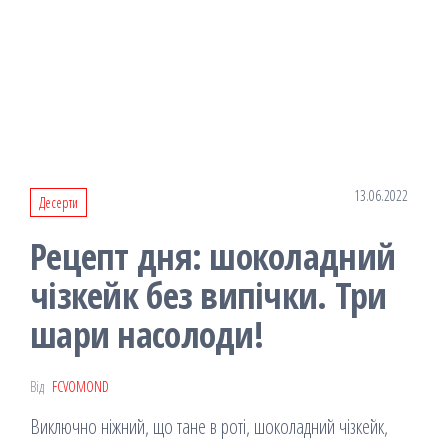
13.06.2022
Десерти
Рецепт дня: шоколадний
чізкейк без випічки. Три
шари насолоди!
Від
FCVOMOND
Виключно ніжний, що тане в роті, шоколадний чізкейк,