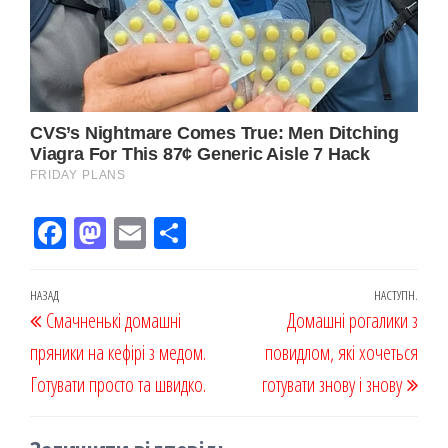
Fac
M
Em
По
eb
ast
ail
діл
oo
od
ит
Навігація
Попередній
НАЗАД
НАСТУПН.
Наст
Смачненькі домашні
k
on
ис
Домашні рогалики з
записів
запис
запи
пряники на кефірі з медом.
я
повидлом, які хочеться
Готувати просто та швидко.
готувати знову і знову