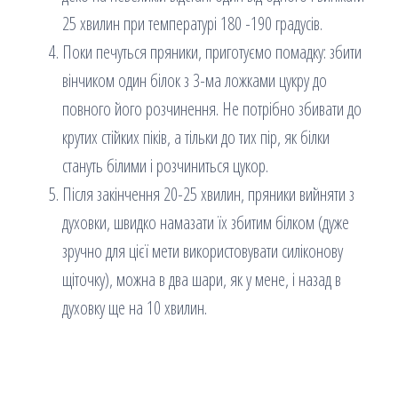
25 хвилин при температурі 180 -190 градусів.
Поки печуться пряники, приготуємо помадку: збити
вінчиком один білок з 3-ма ложками цукру до
повного його розчинення. Не потрібно збивати до
крутих стійких піків, а тільки до тих пір, як білки
стануть білими і розчиниться цукор.
Після закінчення 20-25 хвилин, пряники вийняти з
духовки, швидко намазати їх збитим білком (дуже
зручно для цієї мети використовувати силіконову
щіточку), можна в два шари, як у мене, і назад в
духовку ще на 10 хвилин.