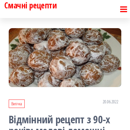
Смачні рецепти
Перейти
до
контенту
20.06.2022
Випічка
Відмінний рецепт з 90-х