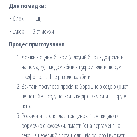
Для помадки:
• білок — 1 шт;
• цукор — 3 ст. ложки.
Процес приготування
Жовтки з одним білком (а другий білок відокремити
на помадку) і медом збити з цукром, влити цю суміш
в кефір і олію. Ще раз злегка збити.
Всипати поступово просіяне борошно з содою (оцет
не потрібен, соду погасить кефір) і замісити НЕ круте
тісто.
Розкачати тісто в пласт товщиною 1 см, видавити
формочкою кружечки, скласти їх на пергамент на
деко на невеликій відстані один від одного і випікати