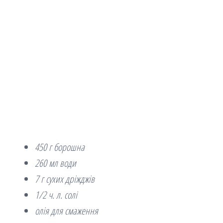
450 г борошна
260 мл води
7 г сухих дріжджів
1/2 ч. л. солі
олія для смаження