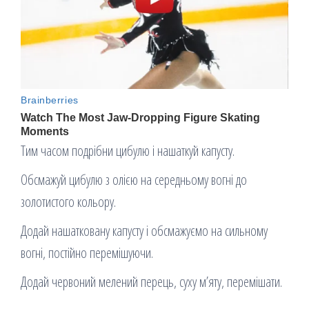
Тим часом подрібни цибулю і нашаткуй капусту.
Обсмажуй цибулю з олією на середньому вогні до
золотистого кольору.
Додай нашатковану капусту і обсмажуємо на сильному
вогні, постійно перемішуючи.
Додай червоний мелений перець, суху м’яту, перемішати.