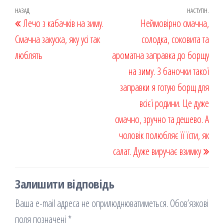
oo
od
ит
Навігація
Попередній
НАЗАД
НАСТУПН.
Наст
Лечо з кабачків на зиму.
k
on
ис
Неймовірно смачна,
записів
запис
запи
Смачна закуска, яку усі так
я
солодка, соковита та
люблять
ароматна заправка до борщу
на зиму. З баночки такої
заправки я готую борщ для
всієї родини. Це дуже
смачно, зручно та дешево. А
чоловік полюбляє її їсти, як
салат. Дуже виручає взимку
Залишити відповідь
Ваша e-mail адреса не оприлюднюватиметься.
Обов’язкові
поля позначені
*