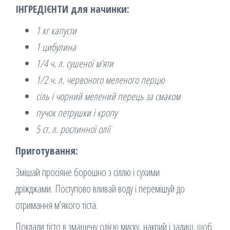
ІНГРЕДІЄНТИ для начинки:
1 кг капусти
1 цибулина
1/4 ч. л. сушеної м’яти
1/2 ч. л. червоного меленого перцю
сіль і чорний мелений перець за смаком
пучок петрушки і кропу
5 ст. л. рослинної олії
Приготування:
Змішай просіяне борошно з сіллю і сухими
дріжджами. Поступово вливай воду і перемішуй до
отримання м’якого тіста.
Поклади тісто в змащену олією миску, накрий і залиш, щоб