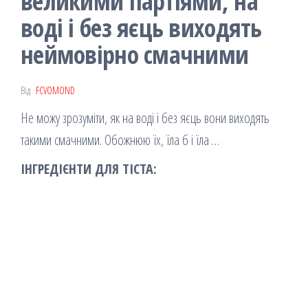
великими партіями, на
воді і без яєць виходять
неймовірно смачними
Від
FCVOMOND
Не можу зрозуміти, як на воді і без яєць вони виходять
такими смачними. Обожнюю їх, їла б і їла …
ІНГРЕДІЄНТИ ДЛЯ ТІСТА: