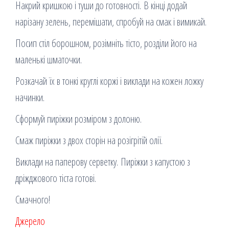
Накрий кришкою і туши до готовності. В кінці додай
нарізану зелень, перемішати, спробуй на смак і вимикай.
Посип стіл борошном, розімніть тісто, розділи його на
маленькі шматочки.
Розкачай їх в тонкі круглі коржі і виклади на кожен ложку
начинки.
Сформуй пиріжки розміром з долоню.
Смаж пиріжки з двох сторін на розігрітій олії.
Виклади на паперову серветку. Пиріжки з капустою з
дріжджового тіста готові.
Смачного!
Джерело