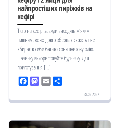
найпростіших пиріжків на
кефірі
Тісто на кефірі завжди виходить м’яким і
пишним, воно довго зберігає свіжість і не
вбирає в себе багато соняшникову олію.
Начинку використовуйте будь-яку. Для
приготування […]
Fac
M
Em
По
eb
ast
ail
діл
28.09.2022
oo
od
ит
k
on
ис
я