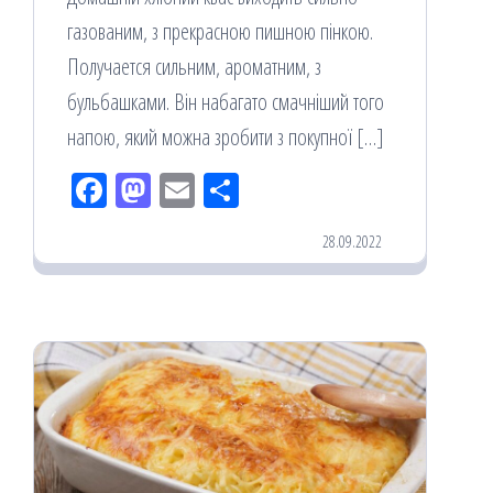
газованим, з прекрасною пишною пінкою.
Получается сильним, ароматним, з
бульбашками. Він набагато смачніший того
напою, який можна зробити з покупної […]
Fac
M
Em
По
eb
ast
ail
діл
28.09.2022
oo
od
ит
k
on
ис
я