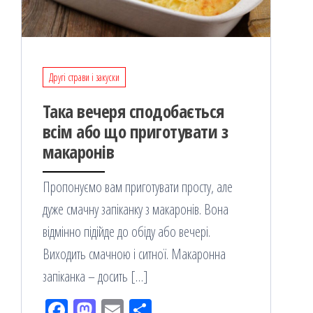
Другі страви і закуски
Така вечеря сподобається
всім або що приготувати з
макаронів
Пропонуємо вам приготувати просту, але
дуже смачну запіканку з макаронів. Вона
відмінно підійде до обіду або вечері.
Виходить смачною і ситної. Макаронна
запіканка – досить […]
Fac
M
Em
По