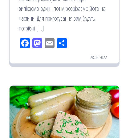
випікаємо один і потім розрізаємо його на
частини. Для приготування вам будуть
потрібні […]
Fac
M
Em
По
eb
ast
ail
діл
28.09.2022
oo
od
ит
k
on
ис
я