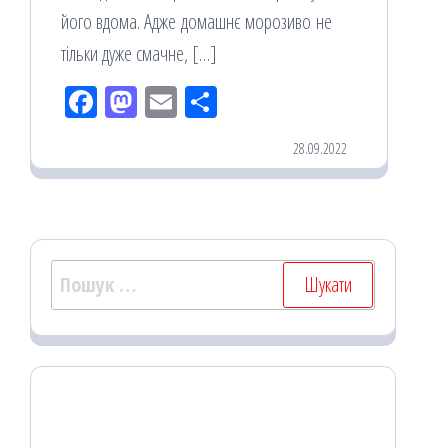
його вдома. Адже домашнє морозиво не
тільки дуже смачне, […]
Fac
M
Em
По
eb
ast
ail
діл
28.09.2022
oo
od
ит
k
on
ис
я
Пошук: