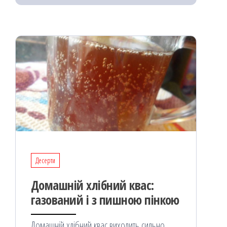
k
on
ис
я
Десерти
Домашній хлібний квас:
газований і з пишною пінкою
Домашній хлібний квас виходить сильно