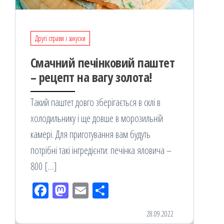
Другі страви і закуски
Смачний печінковий паштет
– рецепт на вагу золота!
Такий паштет довго зберігається в склі в
холодильнику і ще довше в морозильній
камері. Для приготування вам будуть
потрібні такі інгредієнти: печінка яловича –
800 […]
Fac
M
Em
По
eb
ast
ail
діл
28.09.2022
oo
od
ит