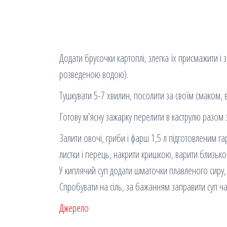
Додати брусочки картоплі, злегка їх присмажити 
розведеною водою).
Тушкувати 5-7 хвилин, посолити за своїм смаком, 
Готову м’ясну зажарку перелити в каструлю разом 
Залити овочі, гриби і фарш 1,5 л підготовленим
листки і перець, накрити кришкою, варити близько
У киплячий суп додати шматочки плавленого сиру,
Спробувати на сіль, за бажанням заправити суп ч
Джерело