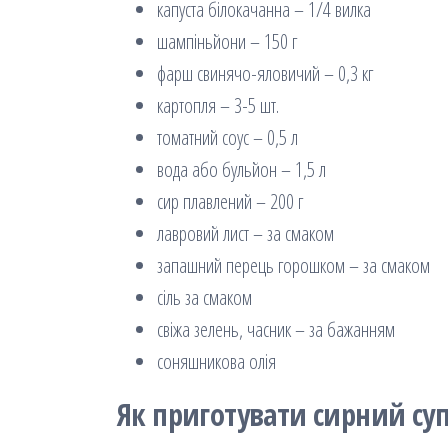
капуста білокачанна – 1/4 вилка
шампіньйони – 150 г
фарш свинячо-яловичий – 0,3 кг
картопля – 3-5 шт.
томатний соус – 0,5 л
вода або бульйон – 1,5 л
сир плавлений – 200 г
лавровий лист – за смаком
запашний перець горошком – за смаком
сіль за смаком
свіжа зелень, часник – за бажанням
соняшникова олія
Як приготувати сирний су