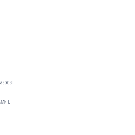
аврові
илин.