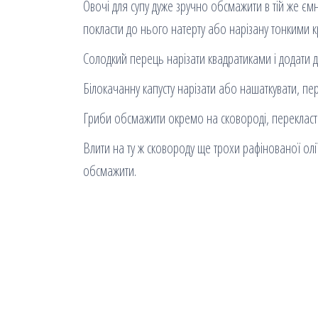
Овочі для супу дуже зручно обсмажити в тій же ємно
покласти до нього натерту або нарізану тонкими 
Солодкий перець нарізати квадратиками і додати 
Білокачанну капусту нарізати або нашаткувати, пер
Гриби обсмажити окремо на сковороді, перекласти 
Влити на ту ж сковороду ще трохи рафінованої ол
обсмажити.