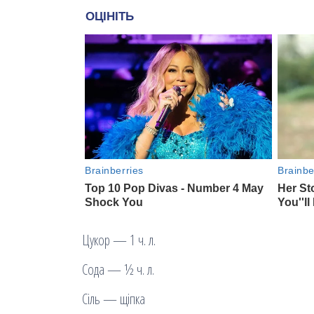
Цукор — 1 ч. л.
Сода — ½ ч. л.
Сіль — щіпка