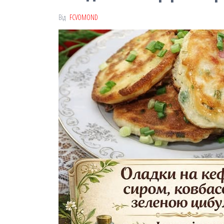
Від
FCVOMOND