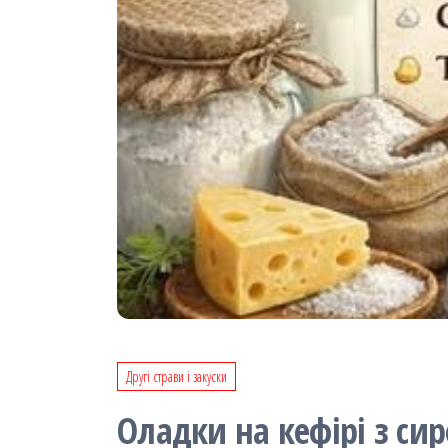
Другі страви і закуски
Оладки на кефірі з си