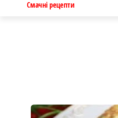
Смачні рецепти
Перейти
до
контенту