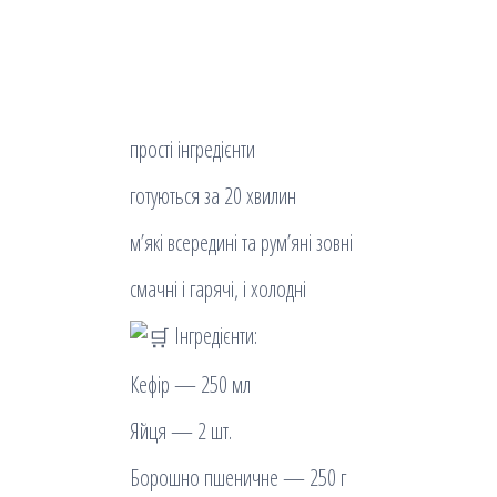
прості інгредієнти
готуються за 20 хвилин
м’які всередині та рум’яні зовні
смачні і гарячі, і холодні
Інгредієнти:
Кефір — 250 мл
Яйця — 2 шт.
Борошно пшеничне — 250 г