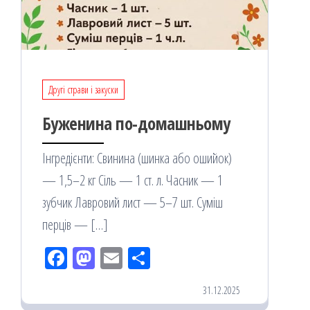
Другі страви і закуски
Буженина по-домашньому
Інгредієнти: Свинина (шинка або ошийок)
— 1,5–2 кг Сіль — 1 ст. л. Часник — 1
зубчик Лавровий лист — 5–7 шт. Суміш
перців — […]
Fac
M
Em
По
eb
ast
ail
діл
31.12.2025
oo
od
ит