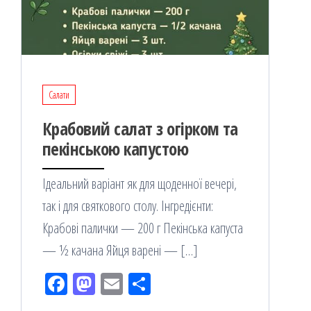
Салати
Крабовий салат з огірком та
пекінською капустою
Ідеальний варіант як для щоденної вечері,
так і для святкового столу. Інгредієнти:
Крабові палички — 200 г Пекінська капуста
— ½ качана Яйця варені — […]
Fac
M
Em
По
eb
ast
ail
діл