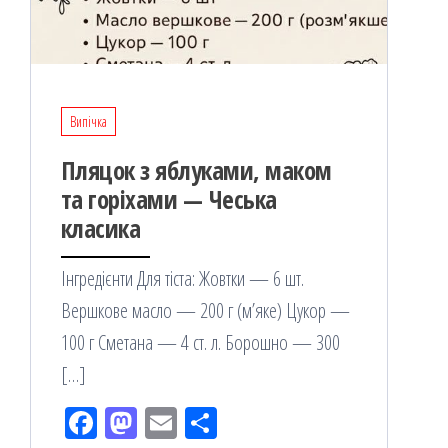
Випічка
Пляцок з яблуками, маком
та горіхами — Чеська
класика
Інгредієнти Для тіста: Жовтки — 6 шт.
Вершкове масло — 200 г (м’яке) Цукор —
100 г Сметана — 4 ст. л. Борошно — 300
[…]
Fac
M
Em
По