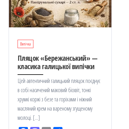
Випічка
Пляцок «Бережанський» —
класика галицької випічки
Цей автентичний галицький пляцок поєднує
в собі насичений маковий бісквіт, тонкі
хрумкі коржі з безе та горіхами і ніжний
масляний крем на вареному згущеному
молоці. […]