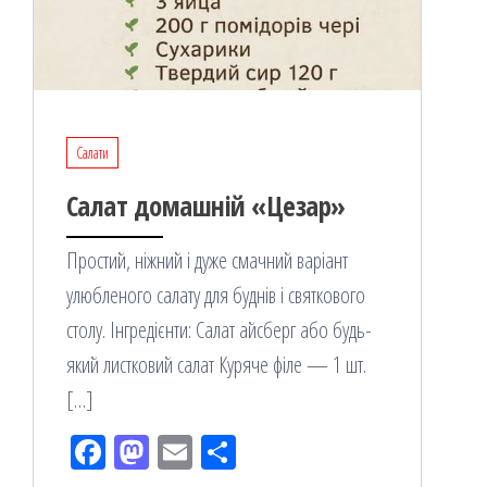
Салати
Салат домашній «Цезар»
Простий, ніжний і дуже смачний варіант
улюбленого салату для буднів і святкового
столу. Інгредієнти: Салат айсберг або будь-
який листковий салат Куряче філе — 1 шт.
[…]
Fac
M
Em
По
eb
ast
ail
діл