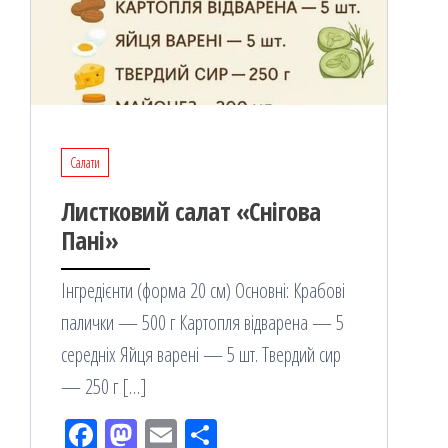
Салати
Листковий салат «Снігова
Пані»
Інгредієнти (форма 20 см) Основні: Крабові
палички — 500 г Картопля відварена — 5
середніх Яйця варені — 5 шт. Твердий сир
— 250 г […]
Fac
M
Em
По