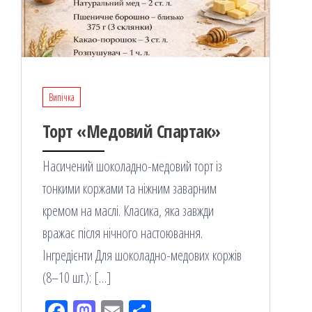
Випічка
Торт «Медовий Спартак»
Насичений шоколадно-медовий торт із
тонкими коржами та ніжним заварним
кремом на маслі. Класика, яка завжди
вражає після нічного настоювання.
Інгредієнти Для шоколадно-медових коржів
(8–10 шт.): […]
Fac
M
Em
По