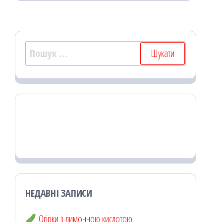
k
on
ис
я
Пошук:
НЕДАВНІ ЗАПИСИ
Огірки з лимонною кислотою