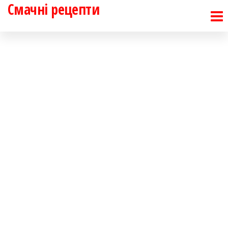
Смачні рецепти
Перейти
до
контенту