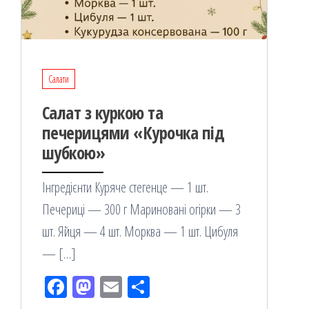
Салати
Салат з куркою та
печерицями «Курочка під
шубкою»
Інгредієнти Куряче стегенце — 1 шт.
Печериці — 300 г Мариновані огірки — 3
шт. Яйця — 4 шт. Морква — 1 шт. Цибуля
— […]
Fac
M
Em
По
eb
ast
ail
діл