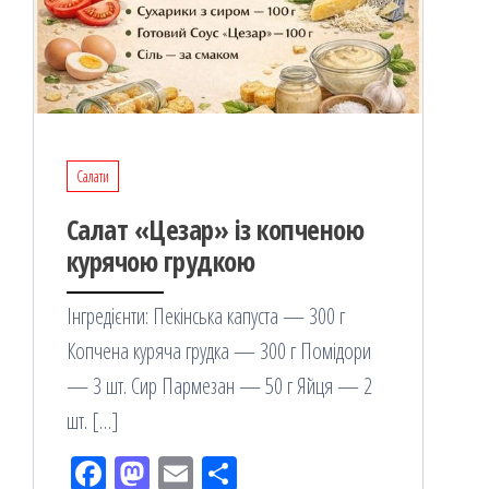
Салати
Салат «Цезар» із копченою
курячою грудкою
Інгредієнти: Пекінська капуста — 300 г
Копчена куряча грудка — 300 г Помідори
— 3 шт. Сир Пармезан — 50 г Яйця — 2
шт. […]
Fac
M
Em
По