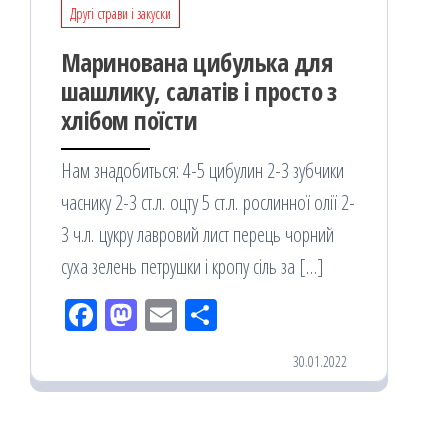
Другі страви і закуски
Маринована цибулька для
шашлику, салатів і просто з
хлібом поїсти
Нам знадобиться: 4-5 цибулин 2-3 зубчики
часнику 2-3 ст.л. оцту 5 ст.л. рослинної олії 2-
3 ч.л. цукру лавровий лист перець чорний
суха зелень петрушки і кропу сіль за […]
Fac
M
Em
По
eb
ast
ail
діл
30.01.2022
oo
od
ит
k
on
ис
я