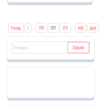
oo
od
ит
k
on
ис
я
Пагінація
Назад
1
…
390
391
392
…
448
Далі
записів
Пошук: