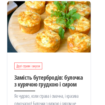
Другі страви і закуски
Замість бутербродів: булочка
з курячою грудкою і сиром
Як чудово, коли страва і смачна, і красива
одночасно! Булочки з куркою і сиром не