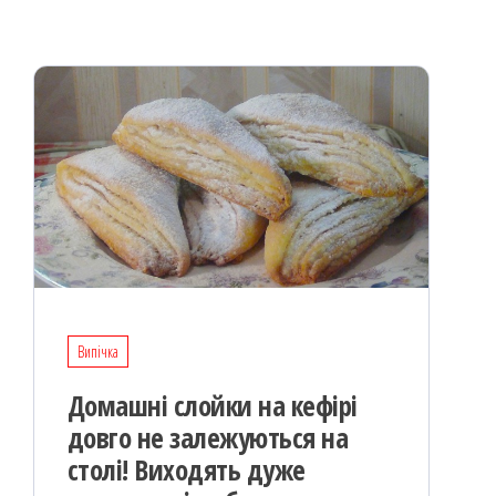
k
on
ис
я
Випічка
Домашні слойки на кефірі
довго не залежуються на
столі! Виходять дуже