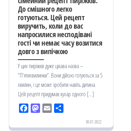
сімейний рецепт Пиріжків.
До смішного легко
готуються. Цей рецепт
виручить, коли до вас
напросилися несподівані
гості чи немає часу возитися
довго з випічкою
У цих пиріжків дуже цікава назва –
“П’ятихвилинки”. Вони дійсно готуються за 5
хвилин, і це може зробити навіть дитина.
Цей рецепт придумав кухар одного […]
Fac
M
Em
По
eb
ast
ail
діл
30.01.2022
oo
od
ит