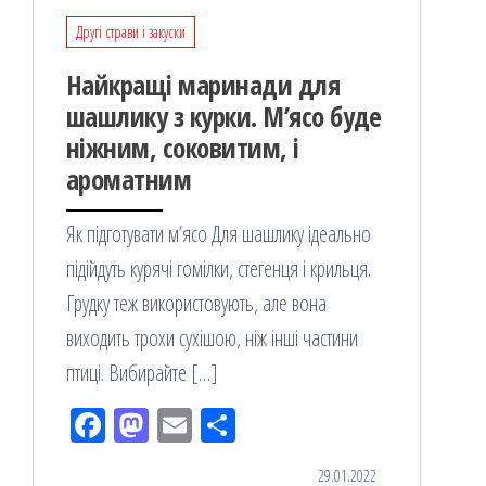
Другі страви і закуски
Найкращі маринади для
шашлику з курки. М’ясо буде
ніжним, соковитим, і
ароматним
Як підготувати м’ясо Для шашлику ідеально
підійдуть курячі гомілки, стегенця і крильця.
Грудку теж використовують, але вона
виходить трохи сухішою, ніж інші частини
птиці. Вибирайте […]
Fac
M
Em
По
eb
ast
ail
діл
29.01.2022