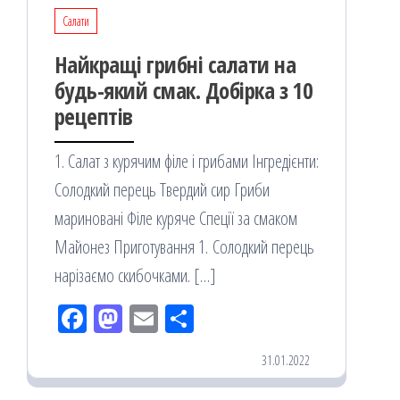
Салати
Найкращі грибні салати на
будь-який смак. Добірка з 10
рецептів
1. Салат з курячим філе і грибами Інгредієнти:
Солодкий перець Твердий сир Гриби
мариновані Філе куряче Спеції за смаком
Майонез Приготування 1. Солодкий перець
нарізаємо скибочками. […]
Fac
M
Em
По
eb
ast
ail
діл
31.01.2022
oo
od
ит