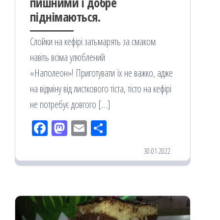
пишними і добре
піднімаються.
Слойки на кефірі затьмарять за смаком
навіть всіма улюблений
«Наполеон»! Приготувати їх не важко, адже
на відміну від листкового тіста, тісто на кефірі
не потребує довгого […]
Fac
M
Em
По
eb
ast
ail
діл
30.01.2022
oo
od
ит
k
on
ис
я