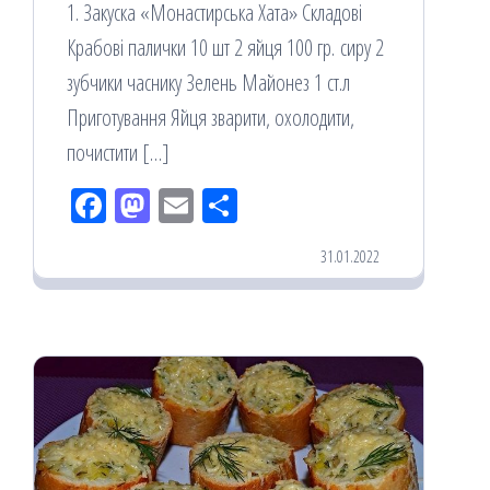
1. Закуска «Монастирська Хата» Складові
Крабові палички 10 шт 2 яйця 100 гр. сиру 2
зубчики часнику Зелень Майонез 1 ст.л
Приготування Яйця зварити, охолодити,
почистити […]
Fac
M
Em
По
eb
ast
ail
діл
31.01.2022
oo
od
ит
k
on
ис
я