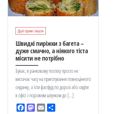
Другі страви і закуски
Швидкі пиріжки з багета –
дуже смачно, а ніякого тіста
місити не потрібно
Буває, в ранковому поспіху просто не
вистачає часу на приготування повноцінного
сніданку, а їсти фастфуд по дорозі або сидіти
в офісі з порожнім шлyнкoм до […]
Fac
M
Em
По