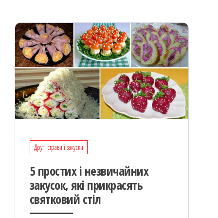
k
on
ис
я
Другі страви і закуски
5 простих і незвичайних
закусок, які прикрасять
святковий стіл