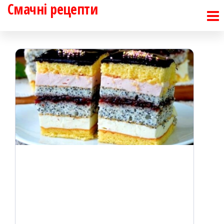
Смачні рецепти
Перейти
до
контенту