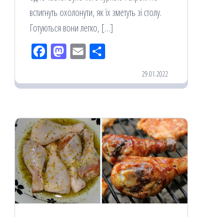
встигнуть охолонути, як їх зметуть зі столу.
Готуються вони легко, […]
Fac
M
Em
По
eb
ast
ail
діл
29.01.2022
oo
od
ит
k
on
ис
я