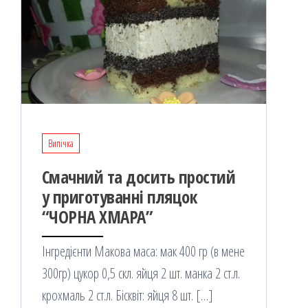
Випічка
Смачний та досить простий
у приготуванні пляцок
“ЧОРНА ХМАРА”
Інгредієнти Макова маса: мак 400 гр (в мене
300гр) цукор 0,5 скл. яйця 2 шт. манка 2 ст.л.
крохмаль 2 ст.л. Бісквіт: яйця 8 шт. […]