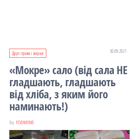
30.09.2021
Другі страви і закуски
«Мокре» сало (від сала НЕ
гладшають, гладшають
від хліба, з яким його
наминають!)
Від
FCVOMOND