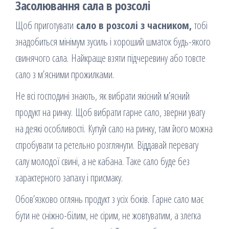
Засолювання сала в розсолі
Щоб приготувати
сало в розсолі з часником,
тобі
знадобиться мінімум зусиль і хороший шматок будь-якого
свинячого сала. Найкраще взяти підчеревину або товсте
сало з м’ясними прожилками.
Не всі господині знають, як вибрати якісний м’ясний
продукт на ринку. Щоб вибрати гарне сало, зверни увагу
на деякі особливості. Купуй сало на ринку, там його можна
спробувати та ретельно розглянути. Віддавай перевагу
салу молодої свині, а не кабана. Таке сало буде без
характерного запаху і присмаку.
Обов’язково оглянь продукт з усіх боків. Гарне сало має
бути не сніжно-білим, не сірим, не жовтуватим, а злегка