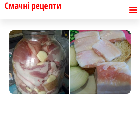
Смачні рецепти
Перейти
до
контенту