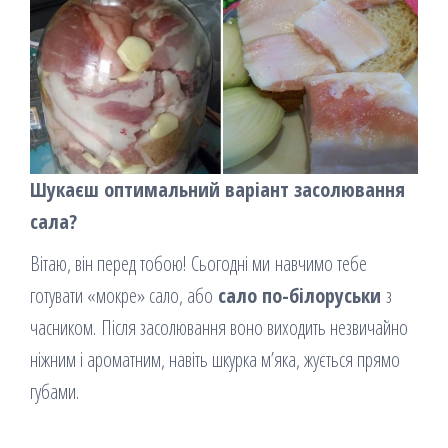
Шукаєш оптимальний варіант засолювання
сала?
Вітаю, він перед тобою! Сьогодні ми навчимо тебе
готувати «мокре» сало, або
сало по-білоруськи
з
часником. Після засолювання воно виходить незвичайно
ніжним і ароматним, навіть шкурка м’яка, жується прямо
губами.