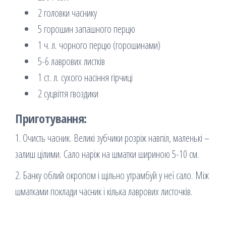
2 головки часнику
5 горошин запашного перцю
1 ч. л. чорного перцю (горошинами)
5-6 лаврових листків
1 ст. л. сухого насіння гірчиці
2 суцвіття гвоздики
Приготування:
1. Очисть часник. Великі зубчики розріж навпіл, маленькі –
залиш цілими. Сало наріж на шматки шириною 5-10 см.
2. Банку облий окропом і щільно утрамбуй у неї сало. Між
шматками поклади часник і кілька лаврових листочків.