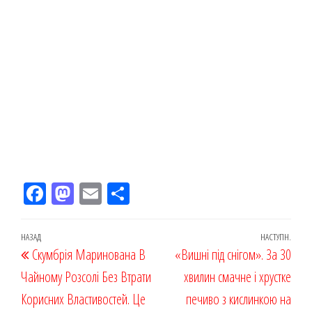
Fac
M
Em
По
eb
ast
ail
діл
oo
od
ит
Навігація
Попередній
НАЗАД
НАСТУПН.
Наст
Скумбрія Маринована В
k
on
ис
«Вишні під снігом». За 30
записів
запис
запи
Чайному Розсолі Без Втрати
я
хвилин смачне і хрустке
Корисних Властивостей. Це
печиво з кислинкою на