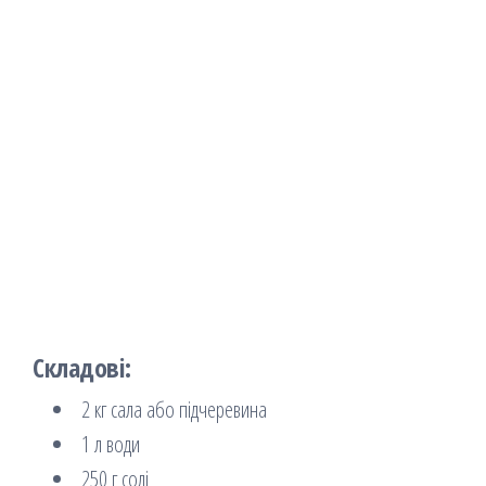
Складові:
2 кг сала або підчеревина
1 л води
250 г солі