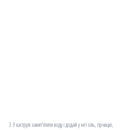
3. У каструлі закип’ятити воду і додай у неї сіль, гірчицю,