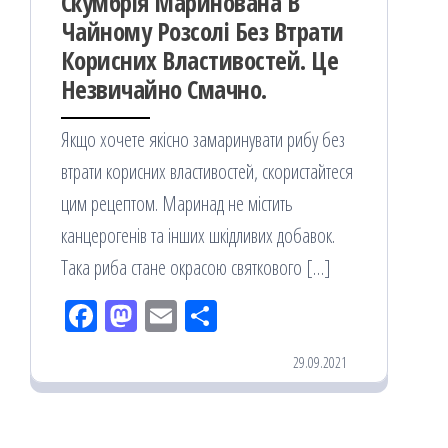
Скумбрія Маринована В
Чайному Розсолі Без Втрати
Корисних Властивостей. Це
Незвичайно Смачно.
Якщо хочете якісно замаринувати рибу без
втрати корисних властивостей, скористайтеся
цим рецептом. Маринад не містить
канцерогенів та інших шкідливих добавок.
Така риба стане окрасою святкового […]
Fac
M
Em
По
eb
ast
ail
діл
29.09.2021
oo
od
ит
k
on
ис
я