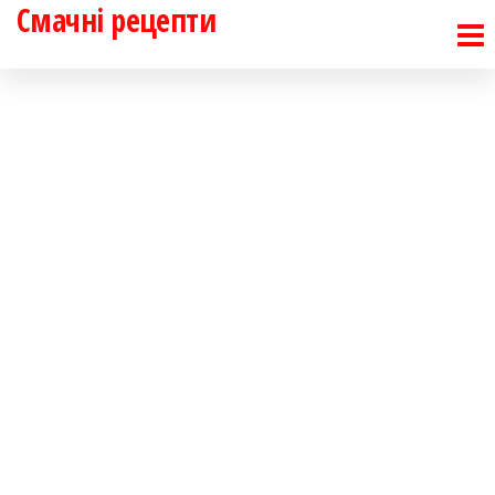
Смачні рецепти
Перейти
до
контенту