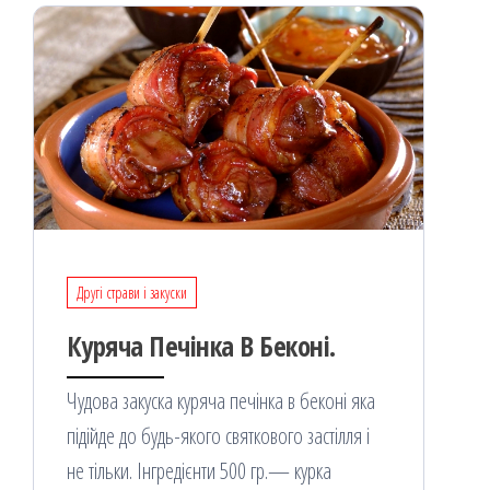
Другі страви і закуски
Куряча Печінка В Беконі.
Чудова закуска куряча печінка в беконі яка
підійде до будь-якого святкового застілля і
не тільки. Інгредієнти 500 гр.— курка