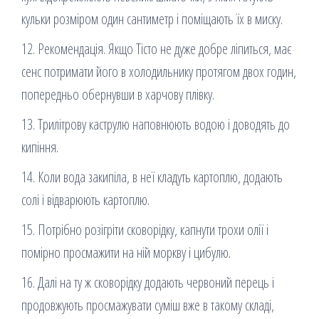
кульки розміром один сантиметр і поміщають їх в миску.
12. Рекомендація. Якщо Тісто не дуже добре ліпиться, має
сенс потримати його в холодильнику протягом двох годин,
попередньо обернувши в харчову плівку.
13. Трилітрову каструлю наповнюють водою і доводять до
кипіння.
14. Коли вода закипіла, в неї кладуть картоплю, додають
солі і відварюють картоплю.
15. Потрібно розігріти сковорідку, капнути трохи олії і
помірно просмажити на ній моркву і цибулю.
16. Далі на ту ж сковорідку додають червоний перець і
продовжують просмажувати суміш вже в такому складі,