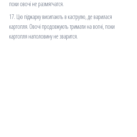
поки овочі не размягчатся.
17. Цю піджарку висипають в каструлю, де варилася
картопля. Овочі продовжують тримати на вогні, поки
картопля наполовину не зварится.