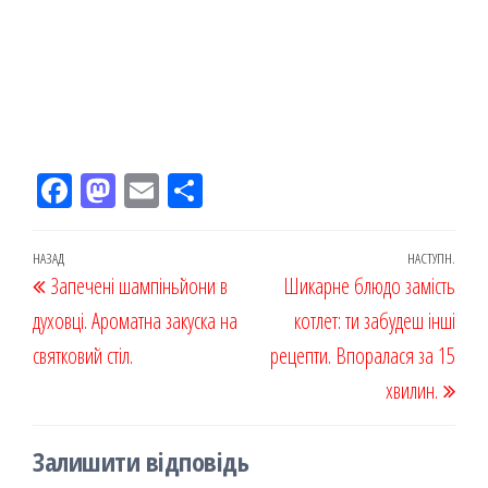
Fac
M
Em
По
eb
ast
ail
діл
oo
od
ит
Навігація
Попередній
НАЗАД
НАСТУПН.
Наст
Запечені шампіньйони в
k
on
ис
Шикарне блюдо замість
записів
запис
запи
духовці. Ароматна закуска на
я
котлет: ти забудеш інші
святковий стіл.
рецепти. Впоралася за 15
хвилин.
Залишити відповідь