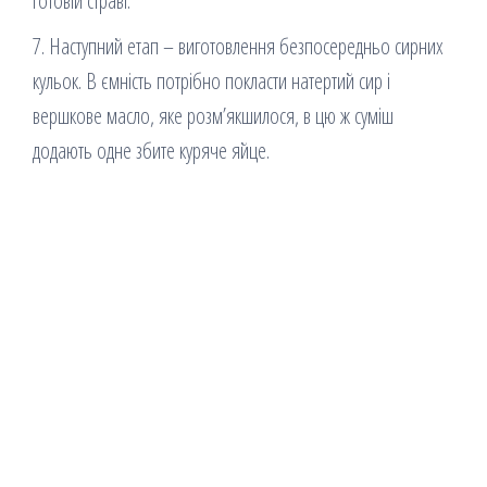
готовій страві.
7. Наступний етап – виготовлення безпосередньо сирних
кульок. В ємність потрібно покласти натертий сир і
вершкове масло, яке розм’якшилося, в цю ж суміш
додають одне збите куряче яйце.