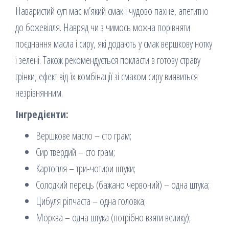
Наваристий суп має м’який смак і чудово пахне, апетитно
до божевілля. Навряд чи з чимось можна порівняти
поєднання масла і сиру, які додають у смак вершкову нотку
і зелені. Також рекомендується покласти в готову страву
грінки, ефект від їх комбінації зі смаком сиру виявиться
незрівнянним.
Інгредієнти:
Вершкове масло – сто грам;
Сир твердий – сто грам;
Картопля – три-чотири штуки;
Солодкий перець (бажано червоний) – одна штука;
Цибуля ріпчаста – одна головка;
Морква – одна штука (потрібно взяти велику);