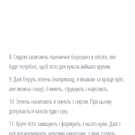
8. Слідом засипають пшеничне борошно в обсязі, яке
буде потрібно, щоб тісто для кульок вийшло крутим.
9. Далі беруть зелень (наприклад, я вважаю за краще кріп,
але можна і іншу), її миють, струшують і нарізають.
10. Зелень насипають в ємність з сиром. При цьому
допускається класти туди і суху.
11. Круте тісто замішують і формують з нього кулю. Далі з
кулі відокремлюють невеликі шматочки, з яких готують