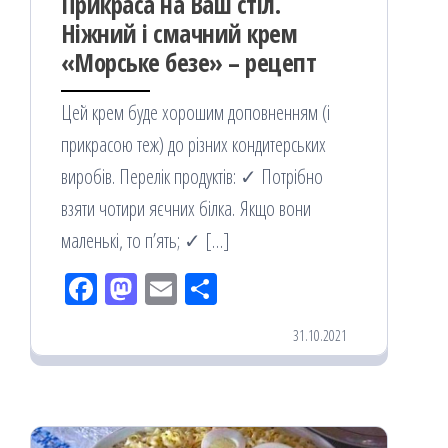
Прикраса на Ваш стіл.
Ніжний і смачний крем
«Морське безе» – рецепт
Цей крем буде хорошим доповненням (і
прикрасою теж) до різних кондитерських
виробів. Перелік продуктів: ✓ Потрібно
взяти чотири яєчних білка. Якщо вони
маленькі, то п’ять; ✓ […]
Fac
M
Em
По
eb
ast
ail
діл
31.10.2021
oo
od
ит
k
on
ис
я