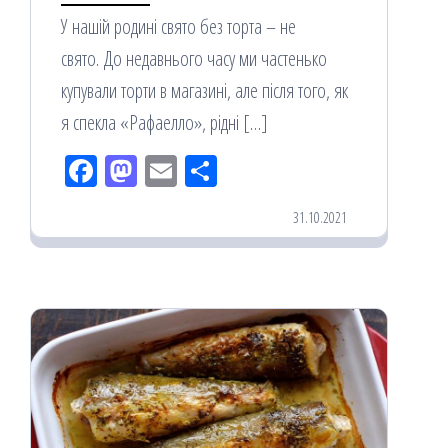
У нашій родині свято без торта – не
свято. До недавнього часу ми частенько
купували торти в магазині, але після того, як
я спекла «Рафаелло», рідні […]
Fac
M
Em
По
eb
ast
ail
діл
31.10.2021
oo
od
ит
k
on
ис
я