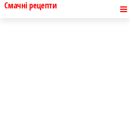
Смачні рецепти
Перейти
до
контенту