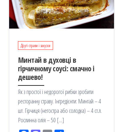
Другі страви і закуски
Минтай в духовці в
гірчичному соусі: смачно і
дешево!
Як з простої і недорогої рибки зробити
ресторанну страву. Інгредієнти: Минтай – 4
шт. Гірчиця (негостра або солодка) – 4 ст.л.
Рослинна олія – ​​50 […]