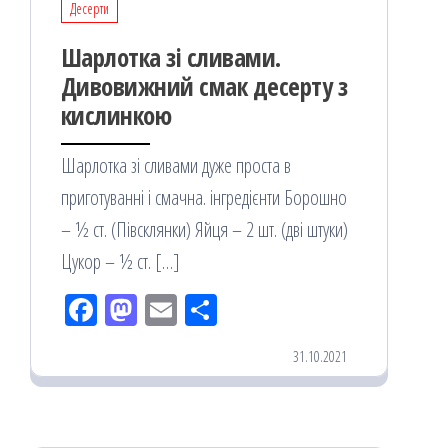
Десерти
Шарлотка зі сливами.
Дивовижний смак десерту з
кислинкою
Шарлотка зі сливами дуже проста в
приготуванні і смачна. інгредієнти Борошно
– ½ ст. (Півсклянки) Яйця – 2 шт. (дві штуки)
Цукор – ½ ст. […]
Fac
M
Em
По
eb
ast
ail
діл
31.10.2021
oo
od
ит
k
on
ис
я