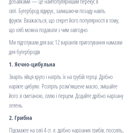
добавками — це найпопулярніший перекус в
світі. Бутерброд лідирує, залишаючи позаду навіть
фрукти. Вважається, що секрет його популярності в тому,
що хліб можна подавати з чим завгодно.
Ми підготували для вас 12 варіантів приготування намазки
для бутербродів
1. Яєчно-цибульна
Зваріть яйця круто і натріть їх на грубій тертці. Дрібно
наріжте цибулю. Розітріть розм’якшене масло, змішайте
його зі сметаною, сіллю і перцем. Додайте дрібно нарізану
зелень.
2. Грибна
Підсмажте на олії 4 ст. л. дрібно нарізаних грибів, посоліть,