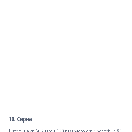
10. Сирна
Натріть на дрібній тертці 180 г твердого сиру, розітріть з 80