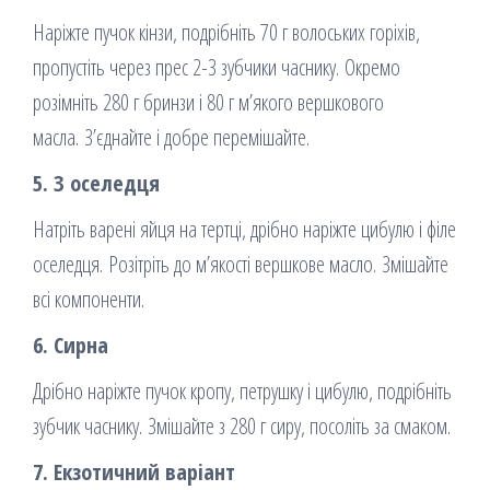
Наріжте пучок кінзи, подрібніть 70 г волоських горіхів,
пропустіть через прес 2-3 зубчики часнику. Окремо
розімніть 280 г бринзи і 80 г м’якого вершкового
масла. З’єднайте і добре перемішайте.
5. З оселедця
Натріть варені яйця на тертці, дрібно наріжте цибулю і філе
оселедця. Розітріть до м’якості вершкове масло. Змішайте
всі компоненти.
6. Сирна
Дрібно наріжте пучок кропу, петрушку і цибулю, подрібніть
зубчик часнику. Змішайте з 280 г сиру, посоліть за смаком.
7. Екзотичний варіант