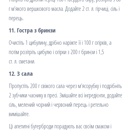
г м’якого вершкового масла. Додайте 2 ст. л. гірчиці, сіль і
перець.
11. Гостра з бринзи
Очистіть 1 цибулину, дрібно наріжте її і 100 г огірків, а
потім розітріть цибулю і огірки з 200 г бринзи і 1,5
ст. л. сметани.
12. З сала
Пропустіть 200 г свіжого сала через м’ясорубку і подрібніть
2 зубчики часнику в пресі. Змішайте всі інгредієнти, додайте
сіль, мелений чорний і червоний перець і ретельно
вимішайте.
Ці апетитні бутерброди порадують вас своїм смаком і