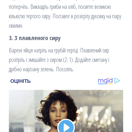
поперчіть. Викладіть гриби на хліб, посипте великою
кількістю тертого сиру. Поставте в розігріту духовку на пару
хвилин.
3. З плавленого сиру
Варені яйця натріть на грубій тертці. Плавлений сир
розітріть і змішайте з сиром (2: 1). Додайте сметану і
дрібно нарізану зелень. Посоліть.