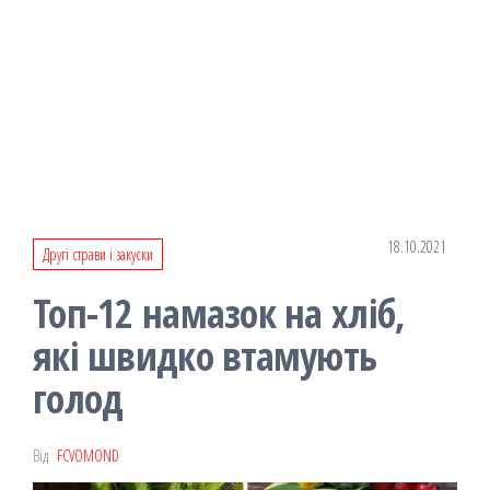
18.10.2021
Другі страви і закуски
Топ-12 намазок на хліб,
які швидко втамують
голод
Від
FCVOMOND