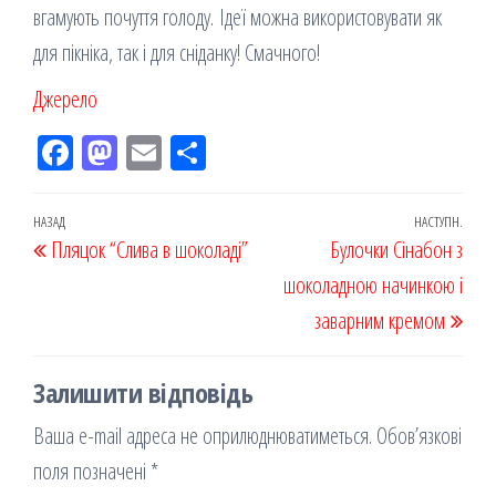
вгамують почуття голоду. Ідеї ​​можна використовувати як
для пікніка, так і для сніданку! Смачного!
Джерело
Fac
M
Em
По
eb
ast
ail
діл
oo
od
ит
Навігація
Попередній
НАЗАД
НАСТУПН.
Наст
Пляцок “Слива в шоколаді”
k
on
ис
Булочки Сінабон з
записів
запис
запи
я
шоколадною начинкою і
заварним кремом
Залишити відповідь
Ваша e-mail адреса не оприлюднюватиметься.
Обов’язкові
поля позначені
*