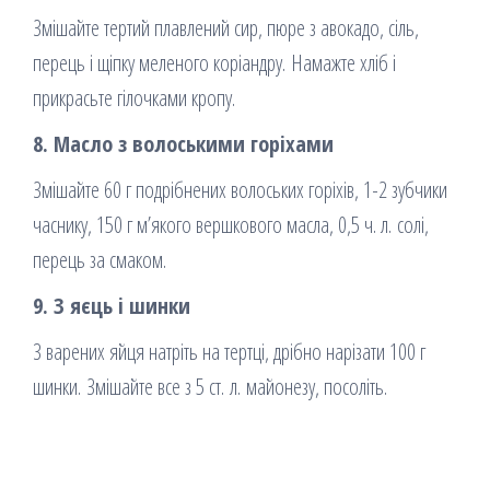
Змішайте тертий плавлений сир, пюре з авокадо, сіль,
перець і щіпку меленого коріандру. Намажте хліб і
прикрасьте гілочками кропу.
8. Масло з волоськими горіхами
Змішайте 60 г подрібнених волоських горіхів, 1-2 зубчики
часнику, 150 г м’якого вершкового масла, 0,5 ч. л. солі,
перець за смаком.
9. З яєць і шинки
3 варених яйця натріть на тертці, дрібно нарізати 100 г
шинки. Змішайте все з 5 ст. л. майонезу, посоліть.