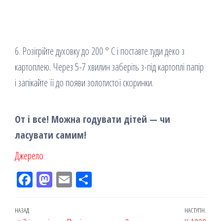
6. Розігрійте духовку до 200 ° C і поставте туди деко з
картоплею. Через 5-7 хвилин заберіть з-під картоплі папір
і запікайте її до появи золотистої скоринки.
От і все! Можна годувати дітей — чи
ласувати самим!
Джерело
Fac
M
Em
По
eb
ast
ail
діл
oo
od
ит
Навігація
Попередній
НАЗАД
НАСТУПН.
Наст