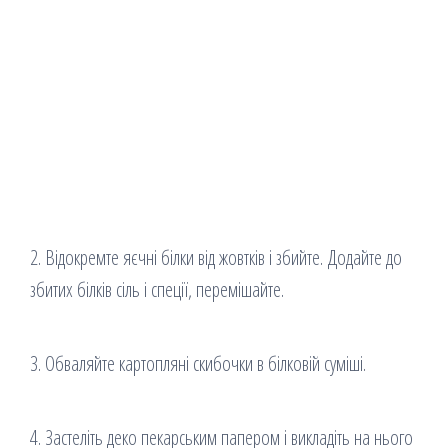
2. Відокремте яєчні білки від жовтків і збийте. Додайте до
збитих білків сіль і спеції, перемішайте.
3. Обваляйте картопляні скибочки в білковій суміші.
4. Застеліть деко пекарським папером і викладіть на нього