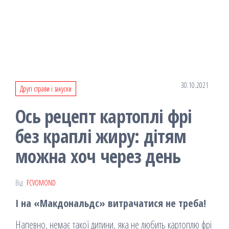
30.10.2021
Другі страви і закуски
Ось рецепт картоплі фрі
без краплі жиру: дітям
можна хоч через день
Від
FCVOMOND
І на «Макдональдс» витрачатися не треба!
Напевно, немає такої дитини, яка не любить картоплю фрі