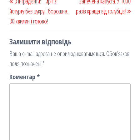
3 інградієнти: Пиріг з
k
on
ис
Запечена капуста. У 1000
записів
запис
запи
йогурту без цукру і борошна.
я
разів краща від голубців!
30 хвилин і готово!
Залишити відповідь
Ваша e-mail адреса не оприлюднюватиметься.
Обов’язкові
поля позначені
*
Коментар
*