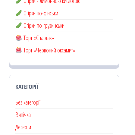
Огірки з лимонною кислотою
Огірки по-фінськи
Огірки по-грузинськи
Торт «Спартак»
Торт «Червоний оксамит»
КАТЕГОРІЇ
Без категорії
Випічка
Десерти