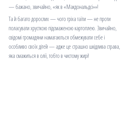
— бажано, звичайно, «як в «Макдональдсі»»!
Та й багато дорослих — чого гріха таїти — не проти
поласувати хрусткою підсмаженою картоплею. Звичайно,
свідомі громадяни намагаються обмежувати себе і
особливо своїх дітей — адже це страшно шкідлива страва,
яка смажиться в олії, тобто в чистому жирі!