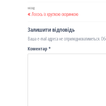
eb
ast
ail
діл
oo
od
ит
Навігація
Попередній
НАЗАД
Лосось із хрусткою скоринкою
k
on
ис
записів
запис
я
Залишити відповідь
Ваша e-mail адреса не оприлюднюватиметься.
Об
Коментар
*