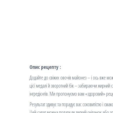
Опис рецепту :
Додайте до свіжих овочів майонез – і ось вже можн
цієї медалі й зворотний бік – забираючи жирний со
інгредієнтів. Ми пропонуємо вам «здоровий» рецеп
Результат здивує та порадує вас соковитістю і сма
Цей салат можна подати як легкий сніданок або з