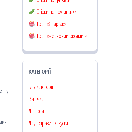
Огірки по-грузинськи
Торт «Спартак»
Торт «Червоний оксамит»
КАТЕГОРІЇ
Без категорії
е є у
Випічка
Десерти
лин.
Другі страви і закуски