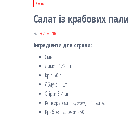
Салати
Салат із крабових пал
Від
FCVOMOND
Інгредієнти для страви:
Сіль
Лимон 1/2 шт.
Кріп 50 г.
Яблука 1 шт.
Огірки 3-4 шт.
Консервована кукурудза 1 Банка
Крабові палочки 250 г.