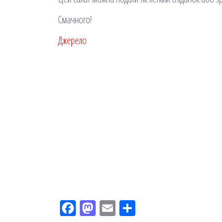
Смачного!
Джерело
Fac
M
Em
По