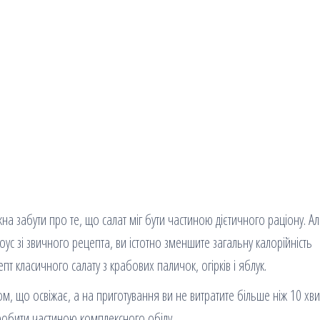
а забути про те, що салат міг бути частиною дієтичного раціону. Ал
ус зі звичного рецепта, ви істотно зменшите загальну калорійність
т класичного салату з крабових паличок, огірків і яблук.
ком, що освіжає, а на приготування ви не витратите більше ніж 10 хви
робити частиною комплексного обіду.