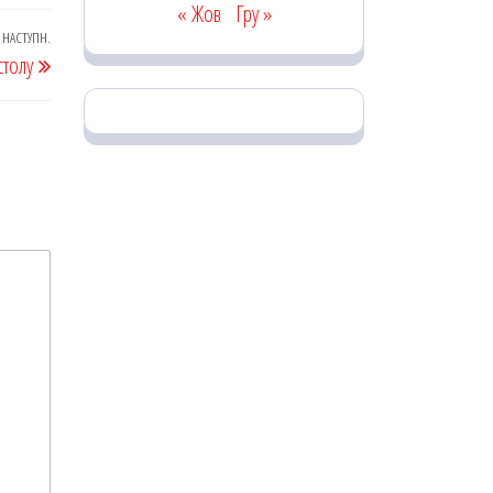
« Жов
Гру »
НАСТУПН.
Наступний
столу
запис