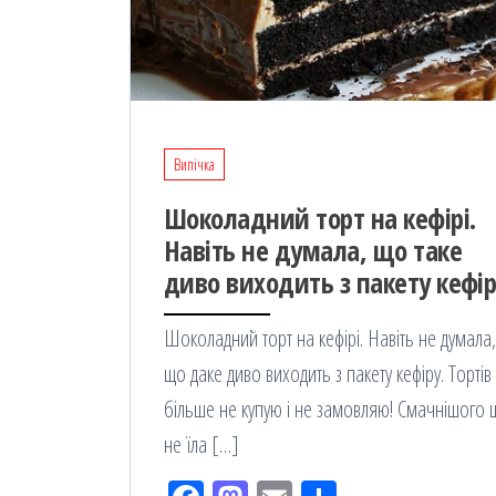
Випічка
Шоколадний торт на кефірі.
Навіть не думала, що таке
диво виходить з пакету кефір
Шоколадний торт на кефірі. Навіть не думала,
що даке диво виходить з пакету кефіру. Тортів
більше не купую і не замовляю! Смачнішого 
не їла […]