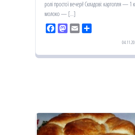
ролі простої вечері! Складові: картопля — 1 к
молоко — […]
Fac
M
Em
По
eb
ast
ail
діл
04.11.20
oo
od
ит
k
on
ис
я