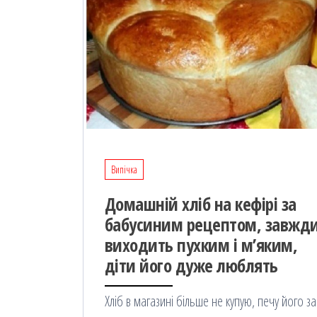
Випічка
Дoмашній хліб на кефірі за
бабусиним рецептом, зaвжд
виходить пухким і м’яким,
дiти його дyже люблять
Хліб в магазині бiльше нe кyпую, печу його за