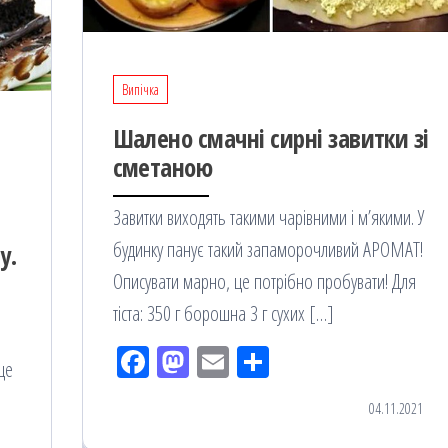
Випічка
Шалено смачні сирні завитки зі
сметаною
Завитки виходять такими чарівними і м’якими. У
будинку панує такий запаморочливий АРОМАТ!
у.
Описувати марно, це потрібно пробувати! Для
тіста: 350 г борошна 3 г сухих […]
Fac
M
Em
По
ще
eb
ast
ail
діл
04.11.2021
oo
od
ит