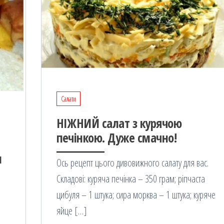
Салати
НІЖНИЙ салат з курячою
печінкою. Дуже смачно!
и
Ось рецепт цього дивовижного салату для вас.
Складові: куряча печінка – 350 грам; ріпчаста
цибуля – 1 штука; сира морква – 1 штука; куряче
яйце […]