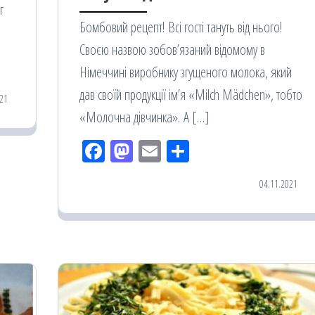
г
Бомбовий рецепт! Всі гості тануть від нього!
Своєю назвою зобов’язаний відомому в
Німеччині виробнику згущеного молока, який
дав своїй продукції ім’я «Milch Mädchen», тобто
21
«Молочна дівчинка». А […]
Fac
M
Em
По
eb
ast
ail
діл
04.11.2021
oo
od
ит
k
on
ис
я