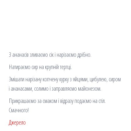
З ананасів зливаємо сік і нарізаємо дрібно.
Натираємо сир на крупній тертці.
Змішати нарізану копчену курку з яйцями, цибулею, сиром
і ананасами, солимо і заправляємо майонезом.
Прикрашаємо за смаком і відразу подаємо на стіл.
Смачного!
Джерело