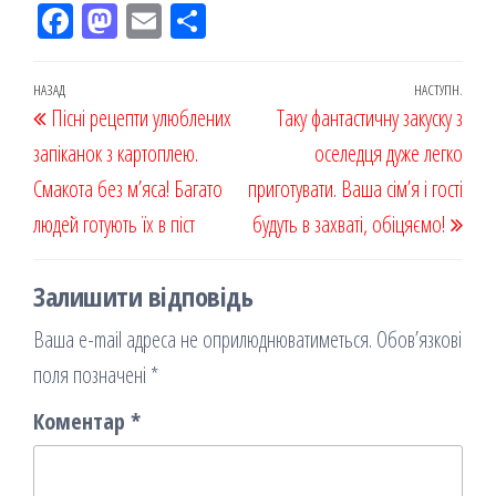
Fac
M
Em
По
eb
ast
ail
діл
oo
od
ит
Навігація
Попередній
НАЗАД
НАСТУПН.
Наст
Пісні рецепти улюблених
k
on
ис
Таку фантастичну закуску з
записів
запис
запи
запіканок з картоплею.
я
оселедця дуже легко
Смакота без м’яса! Багато
приготувати. Ваша сім’я і гості
людей готують їх в піст
будуть в захваті, обіцяємо!
Залишити відповідь
Ваша e-mail адреса не оприлюднюватиметься.
Обов’язкові
поля позначені
*
Коментар
*