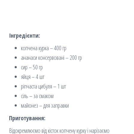
Інгредієнти:
копчена курка – 400 гр
ананаси консервовані – 200 гр
сир – 50 гр
яйця – 4 шт
ріпчаста цибуля – 1 шт
сіль – за смаком
майонез – для заправки
Приготування:
Відокремлюємо від кісток копчену курку і нарізаємо