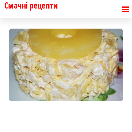
Смачні рецепти
Перейти
до
контенту