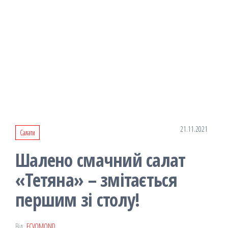
21.11.2021
Салати
Шалено смачний салат
«Тетяна» – змітається
першим зі столу!
Від
FCVOMOND