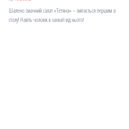
Шалено смачний салат «Тетяна» – змітається першим зі
столу! Навіть чоловік в захваті від нього!