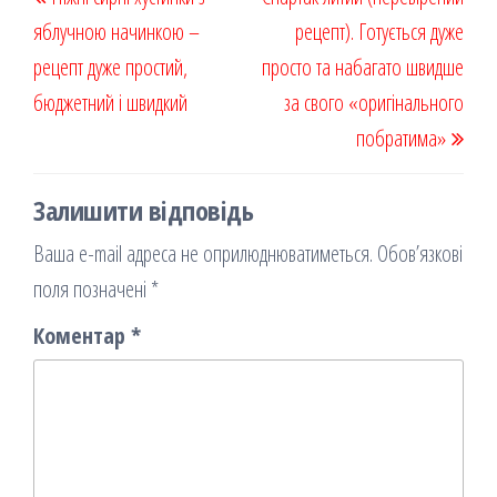
k
on
ис
записів
запис
запи
яблучною начинкою –
я
рецепт). Готується дуже
рецепт дуже простий,
просто та набагато швидше
бюджетний і швидкий
за свого «оригінального
побратима»
Залишити відповідь
Ваша e-mail адреса не оприлюднюватиметься.
Обов’язкові
поля позначені
*
Коментар
*