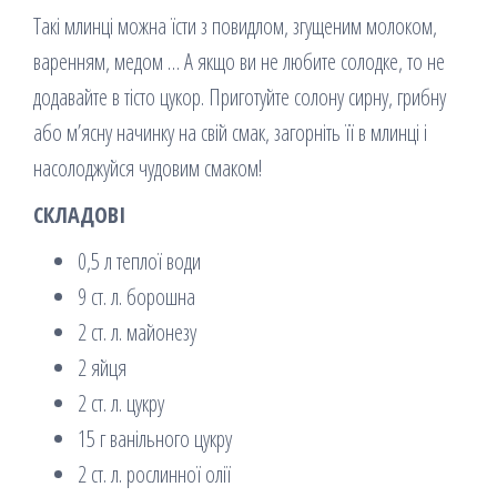
Такі млинці можна їсти з повидлом, згущеним молоком,
варенням, медом … А якщо ви не любите солодке, то не
додавайте в тісто цукор. Приготуйте солону сирну, грибну
або м’ясну начинку на свій смак, загорніть її в млинці і
насолоджуйся чудовим смаком!
СКЛАДОВІ
0,5 л теплої води
9 ст. л. борошна
2 ст. л. майонезу
2 яйця
2 ст. л. цукру
15 г ванільного цукру
2 ст. л. рослинної олії