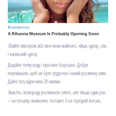
Збийте міксером або віночком майонез, яйця, цукор, сіль
і ванільний цукор.
Додайте теплу воду і просіяне борошно. Добре
перемішати, щоб не було грудочок і налий рослинну олію.
Дайте тісту відпочити 20 хвилин.
Змастіть сковороду рослинною олією, але тільки один раз
– на початку смаження, поставте її на середній вогонь.