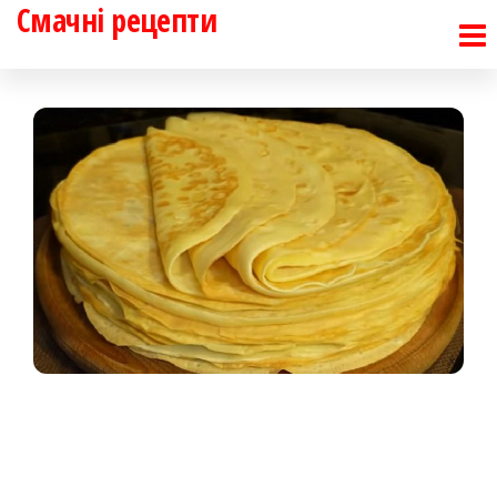
Смачні рецепти
Перейти
до
контенту