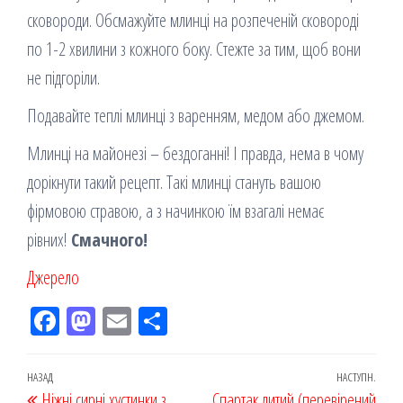
сковороди. Обсмажуйте млинці на розпеченій сковороді
по 1-2 хвилини з кожного боку. Стежте за тим, щоб вони
не підгоріли.
Подавайте теплі млинці з варенням, медом або джемом.
Млинці на майонезі – бездоганні! І правда, нема в чому
дорікнути такий рецепт. Такі млинці стануть вашою
фірмовою стравою, а з начинкою їм взагалі немає
рівних!
Смачного!
Джерело
Fac
M
Em
По
eb
ast
ail
діл
oo
od
ит
Навігація
Попередній
НАЗАД
НАСТУПН.
Наст
Ніжні сирні хустинки з
Спартак литий (перевірений