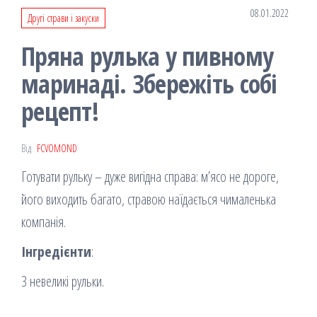
08.01.2022
Другі страви і закуски
Пряна рулька у пивному
маринаді. Збережіть собі
рецепт!
Від
FCVOMOND
Готувати рульку – дуже вигідна справа: м’ясо не дороге,
його виходить багато, стравою наїдається чималенька
компанія.
Інгредієнти
:
3 невеликі рульки.