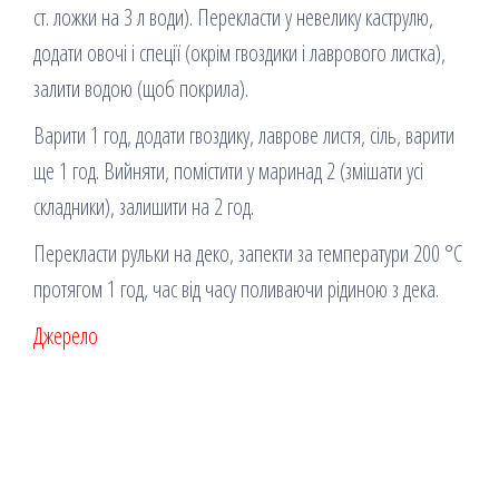
ст. ложки на 3 л води). Перекласти у невелику каструлю,
додати овочі і спеції (окрім гвоздики і лаврового листка),
залити водою (щоб покрила).
Варити 1 год, додати гвоздику, лаврове листя, сіль, варити
ще 1 год. Вийняти, помістити у маринад 2 (змішати усі
складники), залишити на 2 год.
Перекласти рульки на деко, запекти за температури 200 °С
протягом 1 год, час від часу поливаючи рідиною з дека.
Джерело