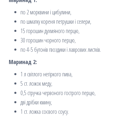
по 2 морквини і цибулини,
по шматку кореня петрушки і селери,
15 горошин духмяного перцю,
30 горошин чорного перцю,
по 4-5 бутонів гвоздики і лаврових листків.
Маринад 2:
1 л світлого негіркого пива,
5 ст. ложок меду,
0,5 стручка червоного гострого перцю,
дві дрібки кмину,
1 ст. ложка соєвого соусу.