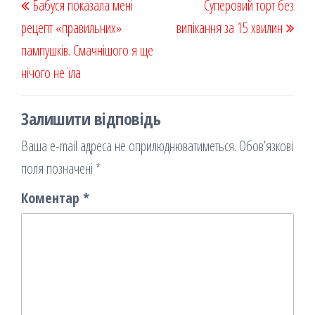
Бабуся показала мені
k
on
ис
Суперовий торт без
записів
запис
запи
рецепт «правильних»
я
випікання за 15 хвилин
пампушків. Смачнішого я ще
нічого не їла
Залишити відповідь
Ваша e-mail адреса не оприлюднюватиметься.
Обов’язкові
поля позначені
*
Коментар
*