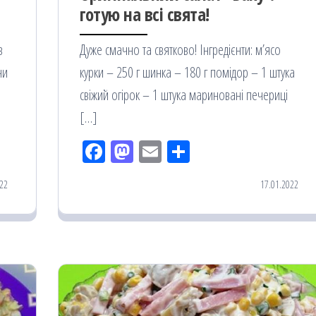
готую на всі свята!
з
Дуже смачно та святково! Інгредієнти: м’ясо
ни
курки – 250 г шинка – 180 г помідор – 1 штука
свіжий огірок – 1 штука мариновані печериці
[…]
Fac
M
Em
По
eb
ast
ail
діл
22
17.01.2022
oo
od
ит
k
on
ис
я