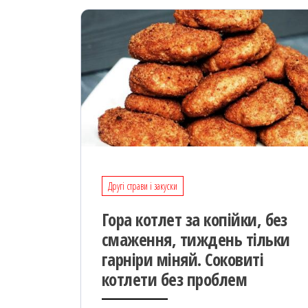
Другі страви і закуски
Гора котлет за копійки, без
смаження, тиждень тільки
гарніри міняй. Соковиті
котлети без проблем