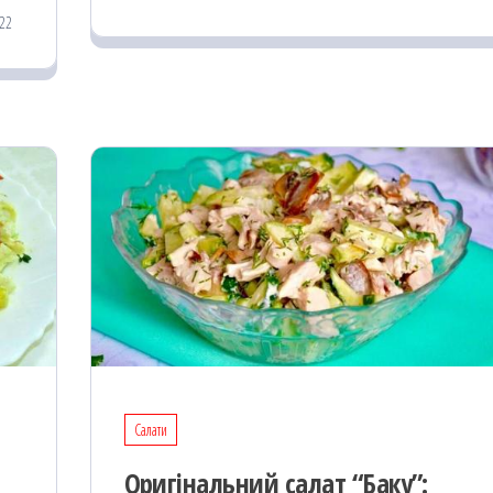
oo
od
ит
22
k
on
ис
я
Салати
Оригінальний салат “Баку”: