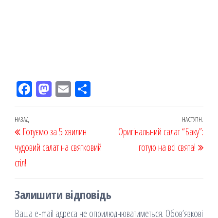
Fac
M
Em
По
eb
ast
ail
діл
oo
od
ит
Навігація
Попередній
НАЗАД
НАСТУПН.
Наст
Готуємо за 5 хвилин
k
on
ис
Оригінальний салат “Баку”:
записів
запис
запи
чудовий салат на святковий
я
готую на всі свята!
стіл!
Залишити відповідь
Ваша e-mail адреса не оприлюднюватиметься.
Обов’язкові