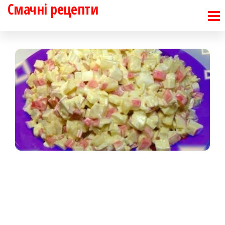
Смачні рецепти
Перейти
до
контенту