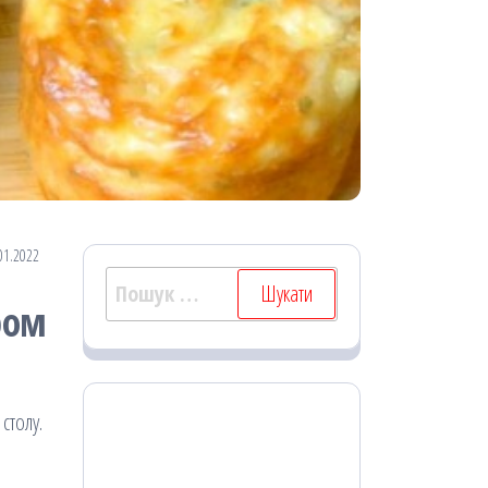
01.2022
Пошук:
ром
 столу.