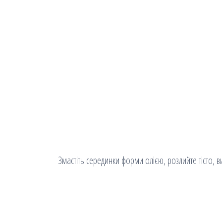
Змастіть серединки форми олією, розлийте тісто, в