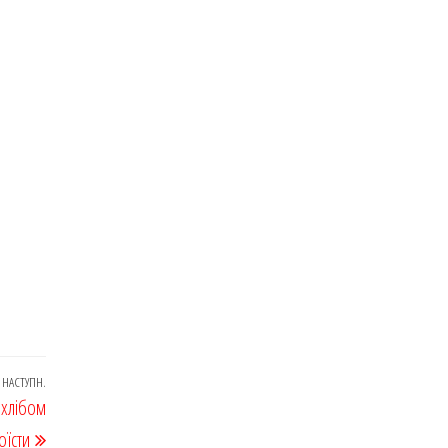
НАСТУПН.
Наступний
 хлібом
запис
оїсти