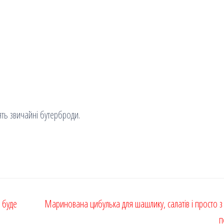
нять звичайні бутерброди.
 буде
Маринована цибулька для шашлику, салатів і просто з
п