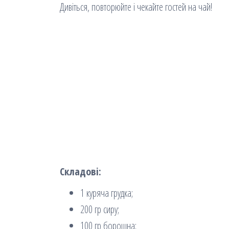
Дивіться, повторюйте і чекайте гостей на чай!
Складові:
1 куряча грудка;
200 гр сиру;
100 гр борошна;