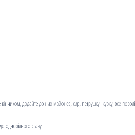
е вінчиком, додайте до них майонез, сир, петрушку і курку, все посолі
до однорідного стану.