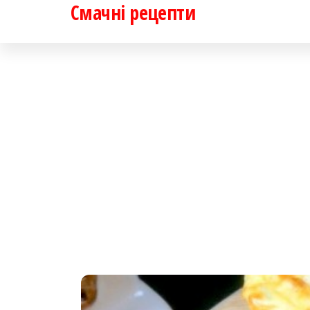
Смачні рецепти
Перейти
до
контенту