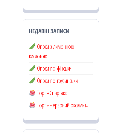
НЕДАВНІ ЗАПИСИ
Огірки з лимонною
кислотою
Огірки по-фінськи
Огірки по-грузинськи
Торт «Спартак»
Торт «Червоний оксамит»