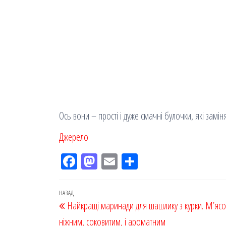
Ось вони – прості і дуже смачні булочки, які замі
Джерело
Fac
M
Em
По
eb
ast
ail
діл
oo
od
ит
Навігація
Попередній
НАЗАД
Найкращі маринади для шашлику з курки. М’ясо
k
on
ис
записів
запис
ніжним, соковитим, і ароматним
я