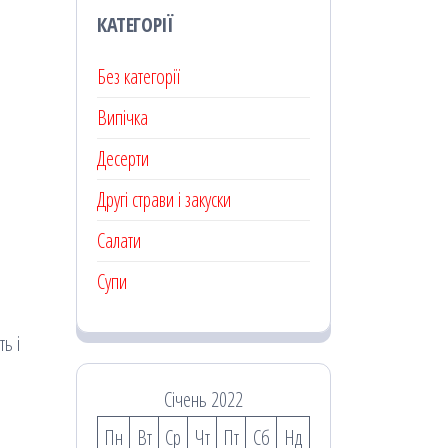
КАТЕГОРІЇ
Без категорії
Випічка
Десерти
Другі страви і закуски
Салати
Супи
ть і
Січень 2022
Пн
Вт
Ср
Чт
Пт
Сб
Нд