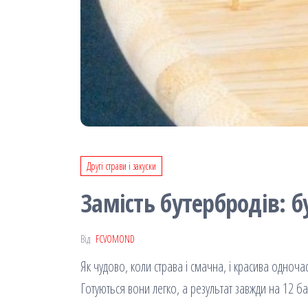
Другі страви і закуски
Замість бутербродів: 
Від
FCVOMOND
Як чудово, коли страва і смачна, і красива одночас
Готуються вони легко, а результат завжди на 12 ба