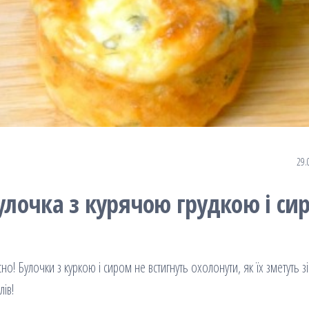
29.
булочка з курячою грудкою і си
но! Булочки з куркою і сиром не встигнуть охолонути, як їх зметуть зі
лів!