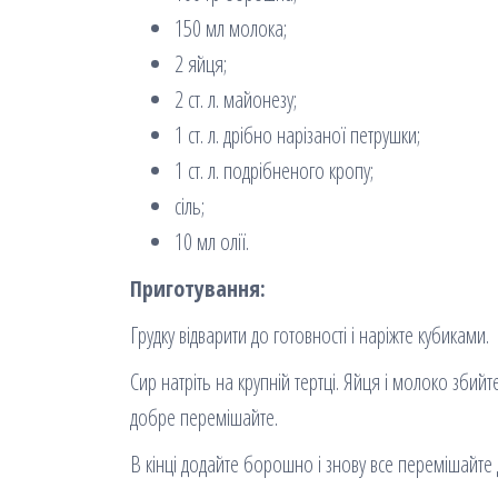
150 мл молока;
2 яйця;
2 ст. л. майонезу;
1 ст. л. дрібно нарізаної петрушки;
1 ст. л. подрібненого кропу;
сіль;
10 мл олії.
Приготування:
Грудку відварити до готовності і наріжте кубиками.
Сир натріть на крупній тертці. Яйця і молоко збийт
добре перемішайте.
В кінці додайте борошно і знову все перемішайте 