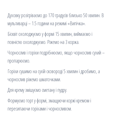
Духовку розігріваємо до 170 градусів близько 50 хвилин. В
мультиварці – 1.5 години на режимі «Випічка».
Бісквіт охолоджуємо у формі 15 хвилин, виймаємо і
повністю охолоджуємо. Ріжемо на 3 коржа.
Чорнослив і горіхи подрібнюємо, якщо чорнослив сухий –
пропарюємо.
Горіхи сушимо на сухій сковороді 5 хвилин і дробимо, а
чорнослив ріжемо шматочками.
Для крему змішуємо сметану і пудру.
Формуємо торт у формі, змащуючи коржі кремом і
пересипаючи горіхами і чорносливом.