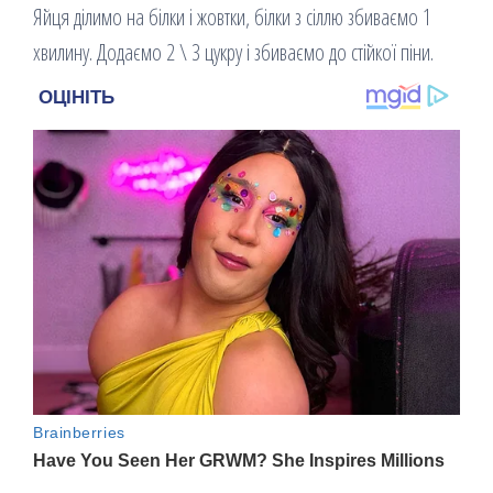
Яйця ділимо на білки і жовтки, білки з сіллю збиваємо 1
хвилину. Додаємо 2 \ 3 цукру і збиваємо до стійкої піни.