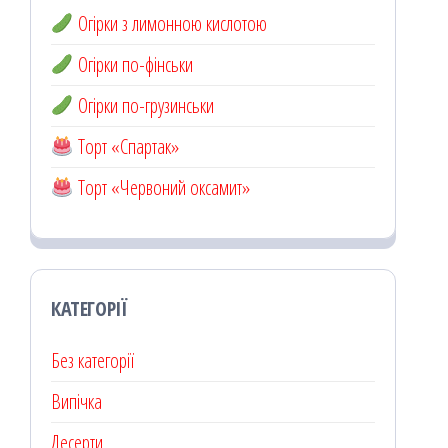
Огірки з лимонною кислотою
Огірки по-фінськи
Огірки по-грузинськи
Торт «Спартак»
Торт «Червоний оксамит»
КАТЕГОРІЇ
Без категорії
Випічка
Десерти