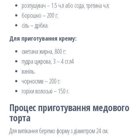
розпушувач – 1.5 ч.л або сода, третина ч.л;
борошно – 200 г;
сіль – дрібка.
Для приготування крему:
сметана жирна, 800 г;
пудра цукрова, 3 – 4 ст.л4
ваніль.
чорнослив – 200 г;
горіхи волоські – 150 г.
Процес приготування медового
торта
Для випікання беремо форму з діаметром 24 см.