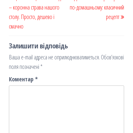
k
on
ис
записів
запис
запи
– коронна страва нашого
я
по-домашньому: класичний
столу. Просто, дешево і
рецепт
смачно
Залишити відповідь
Ваша e-mail адреса не оприлюднюватиметься.
Обов’язкові
поля позначені
*
Коментар
*