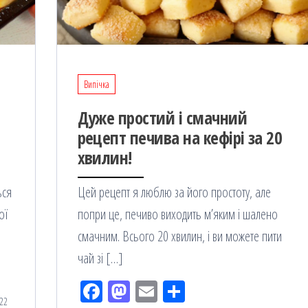
Випічка
Дуже простий і смачний
рецепт печива на кефірі за 20
хвилин!
ься
Цей рецепт я люблю за його простоту, але
ої
попри це, печиво виходить м’яким і шалено
смачним. Всього 20 хвилин, і ви можете пити
чай зі […]
Fac
M
Em
По
22