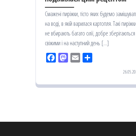
Смажені пиріжки, тісто яких будемо замішуват
на воді, в якій варилася картопля. Такі пиріжк
не вбирають багато олії, добре зберігаються
свіжими і на наступний день […]
Fac
M
Em
По
eb
ast
ail
діл
26.05.20
oo
od
ит
k
on
ис
я