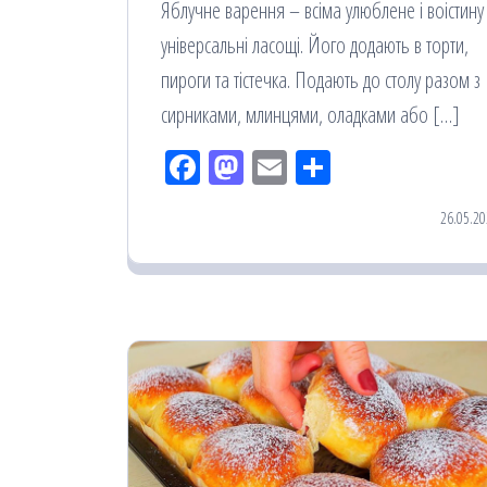
Яблучне варення – всіма улюблене і воістину
універсальні ласощі. Його додають в торти,
пироги та тістечка. Подають до столу разом з
сирниками, млинцями, оладками або […]
Fac
M
Em
По
eb
ast
ail
діл
26.05.20
oo
od
ит
k
on
ис
я