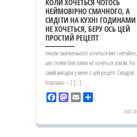
КОЛИ ХОЧЕТЬСЯ ЧОГОСЬ
НЕЙМОВІРНО СМАЧНОГО, А
СИДІТИ НА КУХНІ ГОДИНАМИ
НЕ ХОЧЕТЬСЯ, БЕРУ ОСЬ ЦЕЙ
ПРОСТИЙ РЕЦЕПТ
Інколи смачненького хочеться вже і негайно,
але стояти біля плити не хочеться зовсім. На
такий випадок у мене є цей рецепт. Складові:
борошно – 2 […]
Fac
M
Em
По
eb
ast
ail
діл
26.05.20
oo
od
ит
k
on
ис
я