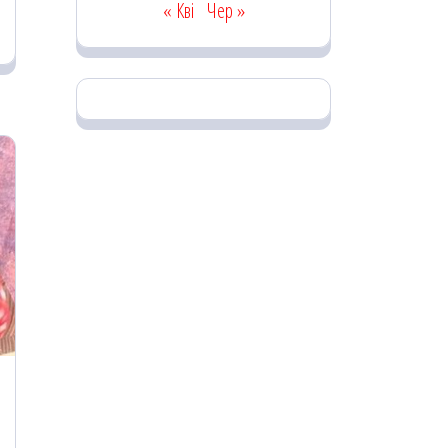
« Кві
Чер »