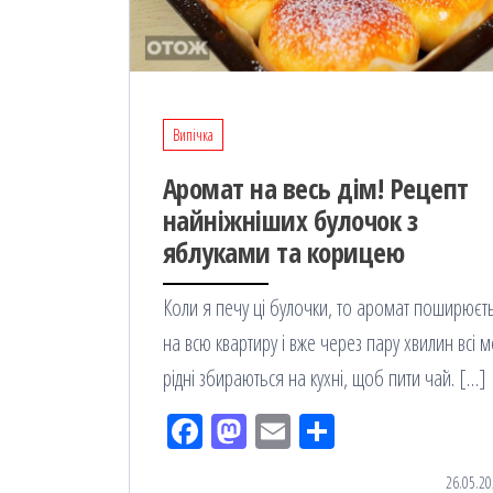
Випічка
Аромат на весь дім! Рецепт
найніжніших булочок з
яблуками та корицею
Коли я печу ці булочки, то аромат поширюєт
на всю квартиру і вже через пару хвилин всі м
рідні збираються на кухні, щоб пити чай. […]
Fac
M
Em
По
eb
ast
ail
діл
26.05.20