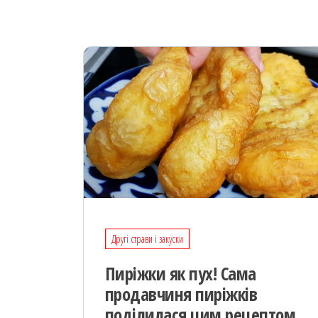
Другі страви і закуски
Пиріжки як пух! Сама
продавчиня пиріжків
поділилася цим рецептом