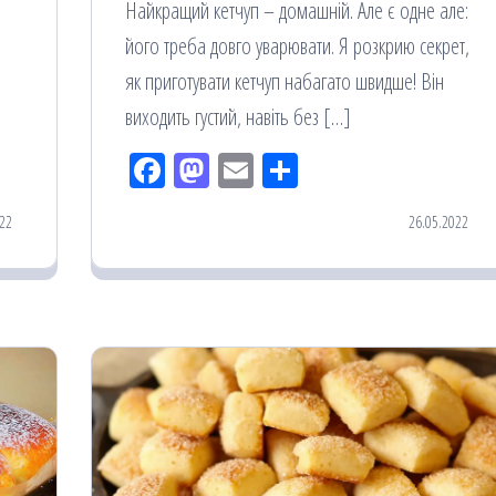
Найкращий кетчуп – домашній. Але є одне але:
його треба довго уварювати. Я розкрию секрет,
як приготувати кетчуп набагато швидше! Він
виходить густий, навіть без […]
Fac
M
Em
По
eb
ast
ail
діл
22
26.05.2022
oo
od
ит
k
on
ис
я