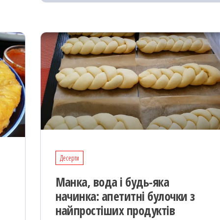
k
on
ис
я
Десерти
Манка, вода і будь-яка
начинка: апетитні булочки з
найпростіших продуктів