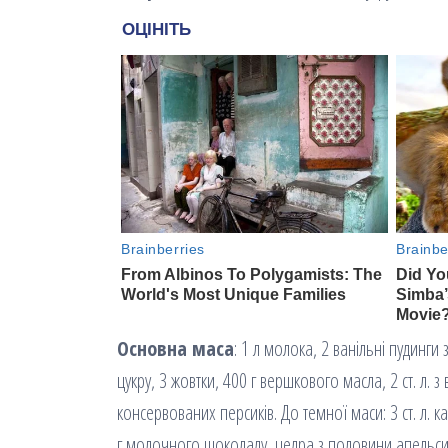
Основна маса
: 1 л молока, 2 ванільні пудинги 
цукру, 3 жовтки, 400 г вершкового масла, 2 ст. л. з 
консервованих персиків. До темної маси: 3 ст. л. как
г молочного шоколаду, цедра з половини апельси