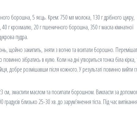
ничного борошна, 5 яєць. Крем: 750 мл молока, 130 г дрібного цукру,
ки, 40 г крохмалю, 20 г пшеничного борошна, 350 г масла кімнатної
цукрова пудра.
гонь, щойно закипить, зняти з вогню та всипати борошно. Перемішат
повинно зібратись в кулю. Коли на дні утвориться тонка біла кірка, 
йця, добре розмішавши після кожного. У результаті повинно вийти г
 x 23 cм, змастити маслом та посипати борошном. Викласти за допом
00 градусів близько 25-30 хв. до зарум’янення тіста. Під час випіканн