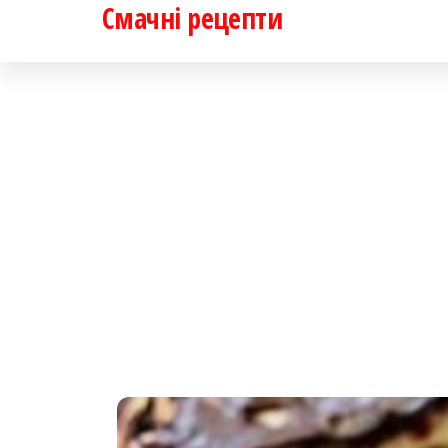
Смачні рецепти
Перейти
до
контенту